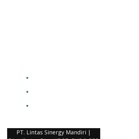
PT. Lintas Sinergy Mandiri |
Distributor Pipa HDPE, PVC & PPR
HOME
BLOG
COMPANY PROFILE
PT. Lintas Sinergy Mandiri |