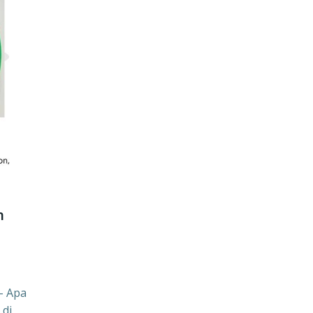
n
– Apa
 di