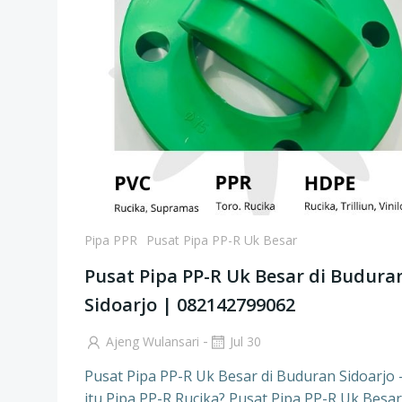
Pipa PPR
Pusat Pipa PP-R Uk Besar
Pusat Pipa PP-R Uk Besar di Budura
Sidoarjo | 082142799062
-
Ajeng Wulansari
Jul 30
Pusat Pipa PP-R Uk Besar di Buduran Sidoarjo 
itu Pipa PP-R Rucika? Pusat Pipa PP-R Uk Besar