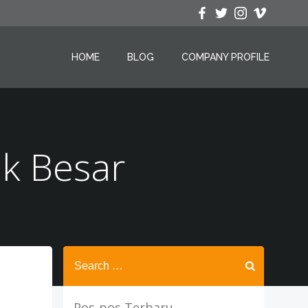
HOME
BLOG
COMPANY PROFILE
Uk Besar
Search
for:
Pos-pos Terbaru