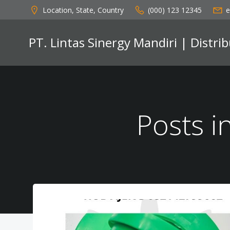
Skip
Location, State, Country
(000) 123 12345
e
to
content
PT. Lintas Sinergy Mandiri | Distr
Posts i