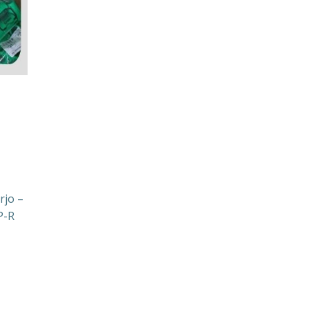
rjo –
P-R