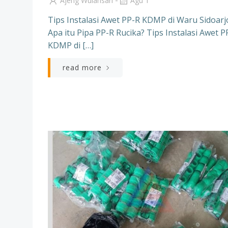
-
Ajeng Wulansari
Agu 1
Tips Instalasi Awet PP-R KDMP di Waru Sidoarj
Apa itu Pipa PP-R Rucika? Tips Instalasi Awet P
KDMP di […]
read more