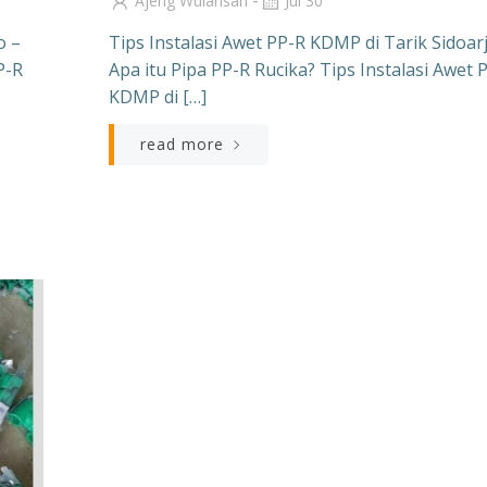
-
Ajeng Wulansari
Jul 30
o –
Tips Instalasi Awet PP-R KDMP di Tarik Sidoar
P-R
Apa itu Pipa PP-R Rucika? Tips Instalasi Awet 
KDMP di […]
read more