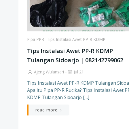
Pipa PPR
Tips Instalasi Awet PP-R KDMP
Tips Instalasi Awet PP-R KDMP
Tulangan Sidoarjo | 082142799062
-
Ajeng Wulansari
Jul 21
Tips Instalasi Awet PP-R KDMP Tulangan Sidoa
Apa itu Pipa PP-R Rucika? Tips Instalasi Awet P
KDMP Tulangan Sidoarjo […]
read more