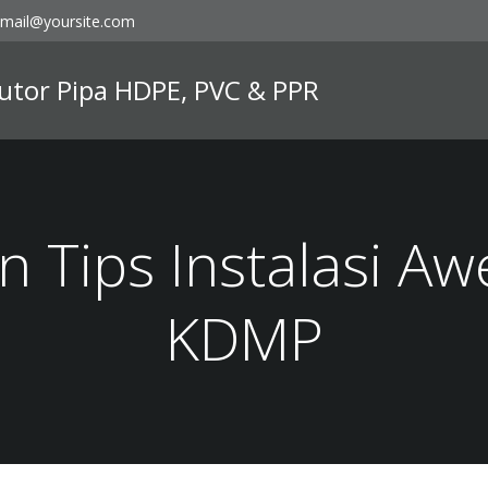
mail@yoursite.com
ibutor Pipa HDPE, PVC & PPR
in Tips Instalasi Aw
KDMP