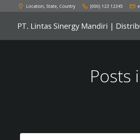
Skip
Location, State, Country
(000) 123 12345
e
to
content
PT. Lintas Sinergy Mandiri | Distr
Posts 