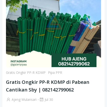
Gratis Ongkir PP-R KDMP
Pipa PPR
Gratis Ongkir PP-R KDMP di Pabean
Cantikan Sby | 082142799062
-
Ajeng Wulansari
Jul 30