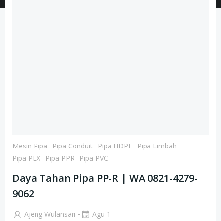
Mesin Pipa
Pipa Conduit
Pipa HDPE
Pipa Limbah
Pipa PEX
Pipa PPR
Pipa PVC
Daya Tahan Pipa PP-R | WA 0821-4279-
9062
-
Ajeng Wulansari
Agu 1