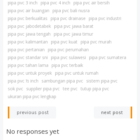
pipa pvc 3 inch
pipa pvc 4 inch
pipa pvc air bersih
pipa pvc air buangan
pipa pvc bali nusra
pipa pvc berkualitas
pipa pvc drainase
pipa pvc industri
pipa pvc jabodetabek
pipa pvc jawa barat
pipa pvc jawa tengah
pipa pvc jawa timur
pipa pvc kalimantan
pipa pvc kuat
pipa pvc murah
pipa pvc pertanian
pipa pvc perumahan
pipa pvc standar sni
pipa pvc sulawesi
pipa pvc sumatera
pipa pvc tahan lama
pipa pvc terbaik
pipa pvc untuk proyek
pipa pvc untuk rumah
pipa pvc ½ inch
sambungan pipa pvc
sistem pipa pvc
sok pvc
supplier pipa pvc
tee pvc
tutup pipa pvc
ukuran pipa pvc lengkap
Post
Post
next post
previous post
navigation
navigation
No responses yet