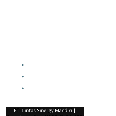
PT. Lintas Sinergy Mandiri |
Distributor Pipa HDPE, PVC & PPR
HOME
BLOG
COMPANY PROFILE
PT. Lintas Sinergy Mandiri |