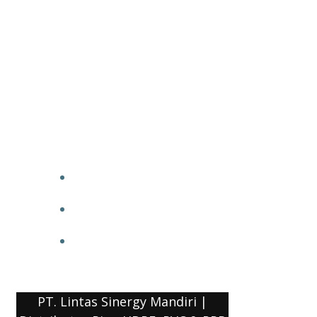
PT. Lintas Sinergy Mandiri |
Distributor Pipa HDPE, PVC & PPR
HOME
BLOG
COMPANY PROFILE
PT. Lintas Sinergy Mandiri |