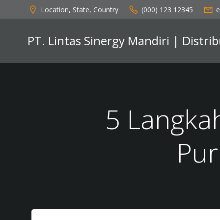
Skip
Location, State, Country
(000) 123 12345
e
to
content
PT. Lintas Sinergy Mandiri | Distr
5 Langkah
Pur