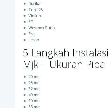
Rucika
Toro 25
Vinilon
SD
Westpex Putih
Era
Lesso
5 Langkah Instalas
Mjk – Ukuran Pipa
20 mm
25 mm
32 mm
40 mm
50 mm
63 mm