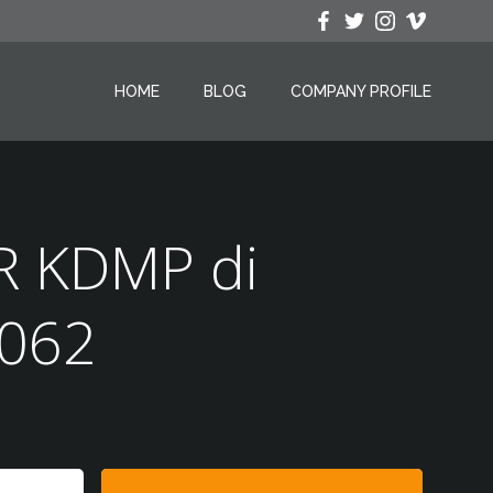
HOME
BLOG
COMPANY PROFILE
-R KDMP di
9062
Search