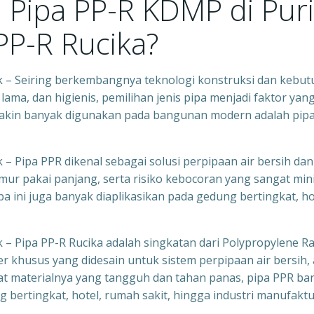
i Pipa PP-R KDMP di Puri
 PP-R Rucika?
jk – Seiring berkembangnya teknologi konstruksi dan kebu
ama, dan higienis, pemilihan jenis pipa menjadi faktor yan
semakin banyak digunakan pada bangunan modern adalah pip
 – Pipa PPR dikenal sebagai solusi perpipaan air bersih dan
ur pakai panjang, serta risiko kebocoran yang sangat min
a ini juga banyak diaplikasikan pada gedung bertingkat, ho
k – Pipa PP-R Rucika adalah singkatan dari Polypropylene 
er khusus yang didesain untuk sistem perpipaan air bersih, 
ifat materialnya yang tangguh dan tahan panas, pipa PPR ba
bertingkat, hotel, rumah sakit, hingga industri manufaktu