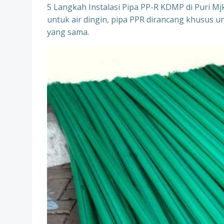
5 Langkah Instalasi Pipa PP-R KDMP di Puri 
untuk air dingin, pipa PPR dirancang khusus un
yang sama.