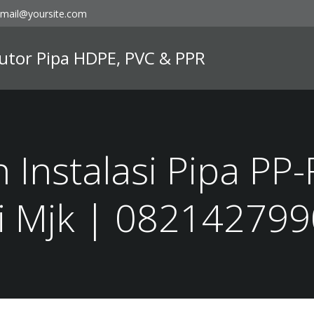
mail@yoursite.com
ibutor Pipa HDPE, PVC & PPR
 Instalasi Pipa PP
i Mjk | 08214279