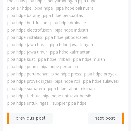
mesin las pipa hdpe
penyambungan pipa hdpe
pipa air hdpe
pipa hdpe
pipa hdpe bali nusra
pipa hdpe batang
pipa hdpe berkualitas
pipa hdpe butt fusion
pipa hdpe drainase
pipa hdpe electrofusion
pipa hdpe industri
pipa hdpe instalasi
pipa hdpe jabodetabek
pipa hdpe jawa barat
pipa hdpe jawa tengah
pipa hdpe jawa timur
pipa hdpe kalimantan
pipa hdpe kuat
pipa hdpe limbah
pipa hdpe murah
pipa hdpe pdam
pipa hdpe pertanian
pipa hdpe perumahan
pipa hdpe press
pipa hdpe proyek
pipa hdpe proyek irigasi
pipa hdpe roll
pipa hdpe sulawesi
pipa hdpe sumatera
pipa hdpe tahan tekanan
pipa hdpe terbaik
pipa hdpe untuk air bersih
pipa hdpe untuk irigasi
supplier pipa hdpe
Post
Post
next post
previous post