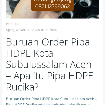
Pipa HDPE
Ajeng Wulansari
-
Agustus 3, 2026
Buruan Order Pipa
HDPE Kota
Subulussalam Aceh
– Apa itu Pipa HDPE
Rucika?
Buruan Order Pipa HDPE Kota Subulussalam Aceh –
Pipa HDPE Rucika adalah jenis pipa plastik yang