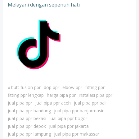
Melayani dengan sepenuh hati
#
butt fusion ppr
dop ppr
elbow ppr
fitting ppr
fitting ppr lengkap
harga pipa ppr
instalasi pipa ppr
jual pipa ppr
jual pipa ppr aceh
jual pipa ppr bali
jual pipa ppr bandung
jual pipa ppr banjarmasin
jual pipa ppr bekasi
jual pipa ppr bogor
jual pipa ppr depok
jual pipa ppr jakarta
jual pipa ppr lampung
jual pipa ppr makassar