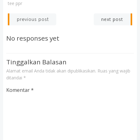
tee ppr
Post
Post
next post
previous post
navigation
navigation
No responses yet
Tinggalkan Balasan
Alamat email Anda tidak akan dipublikasikan.
Ruas yang wajib
ditandai
*
Komentar
*