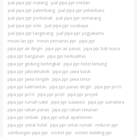
jual pipa ppr malang
jual pipa ppr medan
jual pipa ppr palembang
jual pipa ppr pekanbaru
jual pipa ppr pontianak
jual pipa ppr semarang
jual pipa ppr solo
jual pipa ppr surabaya
jual pipa ppr tangerang
jual pipa ppr yogyakarta
mesin las ppr
mesin pemanas ppr
pipa ppr
pipa ppr air dingin
pipa ppr air panas
pipa ppr bali nusra
pipa ppr bangunan
pipa ppr berkualitas
pipa ppr gedung bertingkat
pipa ppr hotel bintang
pipa ppr jabodetabek
pipa ppr jawa barat
pipa ppr jawa tengah
pipa ppr jawa timur
pipa ppr kalimantan
pipa ppr panas dingin
pipa ppr pn10
pipa ppr pn16
pipa ppr pn20
pipa ppr proyek
pipa ppr rumah sakit
pipa ppr sulawesi
pipa ppr sumatera
pipa ppr tahan panas
pipa ppr tahan tekanan
pipa ppr terbaik
pipa ppr untuk apartemen
pipa ppr untuk hotel
pipa ppr untuk rumah
reducer ppr
sambungan pipa ppr
socket ppr
socket welding ppr