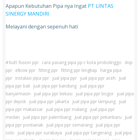
Apapun Kebutuhan Pipa nya Ingat
PT LINTAS
SINERGY MANDIRI
Melayani dengan sepenuh hati
#
butt fusion ppr
cara pasang pipa pp-r kota probolinggo
dop
ppr
elbow ppr
fitting ppr
fitting ppr lengkap
harga pipa
ppr
instalasi pipa ppr
jual pipa ppr
jual pipa ppr aceh
jual
pipa ppr bali
jual pipa ppr bandung
jual pipa ppr
banjarmasin
jual pipa ppr bekasi
jual pipa ppr bogor
jual pipa
ppr depok
jual pipa ppr jakarta
jual pipa ppr lampung
jual
pipa ppr makassar
jual pipa ppr malang
jual pipa ppr
medan
jual pipa ppr palembang
jual pipa ppr pekanbaru
jual
pipa ppr pontianak
jual pipa ppr semarang
jual pipa ppr
solo
jual pipa ppr surabaya
jual pipa ppr tangerang
jual pipa