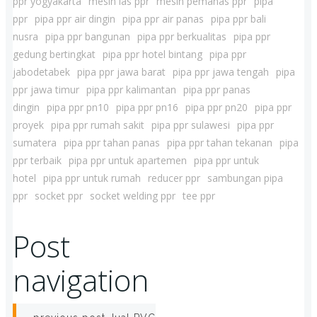
ppr yogyakarta
mesin las ppr
mesin pemanas ppr
pipa
ppr
pipa ppr air dingin
pipa ppr air panas
pipa ppr bali
nusra
pipa ppr bangunan
pipa ppr berkualitas
pipa ppr
gedung bertingkat
pipa ppr hotel bintang
pipa ppr
jabodetabek
pipa ppr jawa barat
pipa ppr jawa tengah
pipa
ppr jawa timur
pipa ppr kalimantan
pipa ppr panas
dingin
pipa ppr pn10
pipa ppr pn16
pipa ppr pn20
pipa ppr
proyek
pipa ppr rumah sakit
pipa ppr sulawesi
pipa ppr
sumatera
pipa ppr tahan panas
pipa ppr tahan tekanan
pipa
ppr terbaik
pipa ppr untuk apartemen
pipa ppr untuk
hotel
pipa ppr untuk rumah
reducer ppr
sambungan pipa
ppr
socket ppr
socket welding ppr
tee ppr
Post
navigation