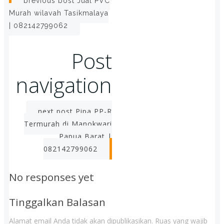
previous post
Jual PVC
Murah wilayah Tasikmalaya
| 082142799062
Post
navigation
next post
Pipa PP-R
Termurah di Manokwari
Papua Barat |
082142799062
No responses yet
Tinggalkan Balasan
Alamat email Anda tidak akan dipublikasikan.
Ruas yang wajib