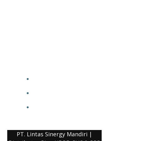
PT. Lintas Sinergy Mandiri |
Distributor Pipa HDPE, PVC & PPR
HOME
BLOG
COMPANY PROFILE
PT. Lintas Sinergy Mandiri |