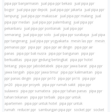
pipa ppr banjarmasin
jual pipa ppr bekasi
jual pipa ppr
bogor
jual pipa ppr depok
jual pipa ppr jakarta
jual pipa ppr
lampung
jual pipa ppr makassar
jual pipa ppr malang
jual
pipa ppr medan
jual pipa ppr palembang
jual pipa ppr
pekanbaru
jual pipa ppr pontianak
jual pipa ppr
semarang
jual pipa ppr solo
jual pipa ppr surabaya
jual pipa
ppr tangerang
jual pipa ppr yogyakarta
mesin las ppr
mesin
pemanas ppr
pipa ppr
pipa ppr air dingin
pipa ppr air
panas
pipa ppr bali nusra
pipa ppr bangunan
pipa ppr
berkualitas
pipa ppr gedung bertingkat
pipa ppr hotel
bintang
pipa ppr jabodetabek
pipa ppr jawa barat
pipa ppr
jawa tengah
pipa ppr jawa timur
pipa ppr kalimantan
pipa
ppr panas dingin
pipa ppr pn10
pipa ppr pn16
pipa ppr
pn20
pipa ppr proyek
pipa ppr rumah sakit
pipa ppr
sulawesi
pipa ppr sumatera
pipa ppr tahan panas
pipa ppr
tahan tekanan
pipa ppr terbaik
pipa ppr untuk
apartemen
pipa ppr untuk hotel
pipa ppr untuk
rumah
reducer ppr
sambungan pipa ppr
socket ppr
socket