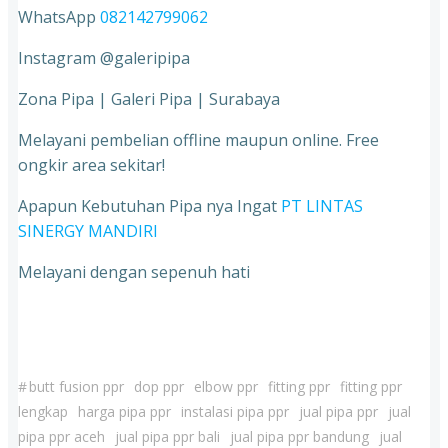
WhatsApp
082142799062
Instagram @galeripipa
Zona Pipa | Galeri Pipa | Surabaya
Melayani pembelian offline maupun online. Free
ongkir area sekitar!
Apapun Kebutuhan Pipa nya Ingat
PT LINTAS
SINERGY MANDIRI
Melayani dengan sepenuh hati
#
butt fusion ppr
dop ppr
elbow ppr
fitting ppr
fitting ppr
lengkap
harga pipa ppr
instalasi pipa ppr
jual pipa ppr
jual
pipa ppr aceh
jual pipa ppr bali
jual pipa ppr bandung
jual