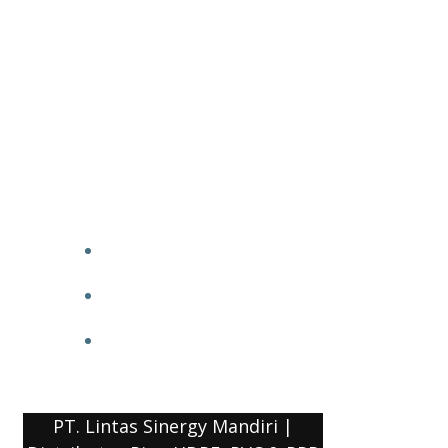
PT. Lintas Sinergy Mandiri |
Distributor Pipa HDPE, PVC & PPR
HOME
BLOG
COMPANY PROFILE
PT. Lintas Sinergy Mandiri |