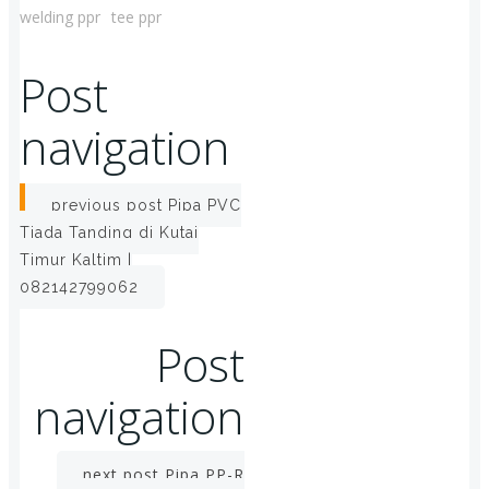
welding ppr
tee ppr
Post
navigation
previous post
Pipa PVC
Tiada Tanding di Kutai
Timur Kaltim |
082142799062
Post
navigation
next post
Pipa PP-R