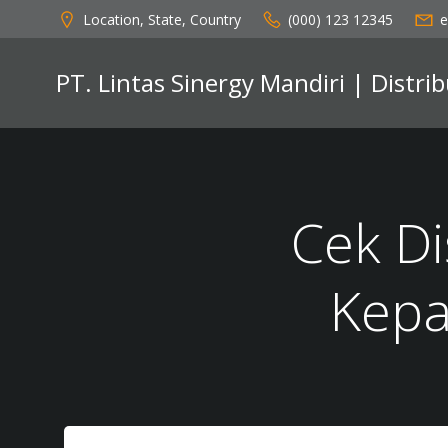
Skip
Location, State, Country
(000) 123 12345
e
to
content
PT. Lintas Sinergy Mandiri | Distr
Cek Di
Kepa