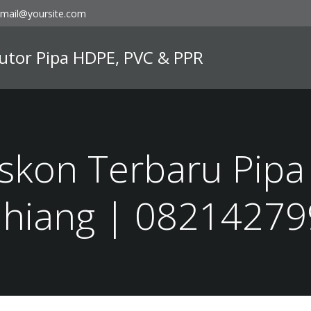
mail@yoursite.com
ibutor Pipa HDPE, PVC & PPR
skon Terbaru Pipa
hiang | 0821427