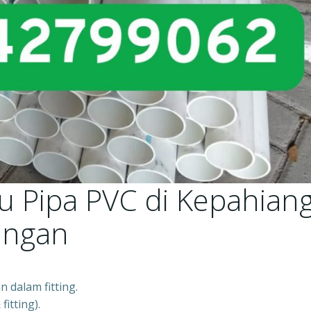
u Pipa PVC di Kepahiang
ungan
 dalam fitting.
itting).