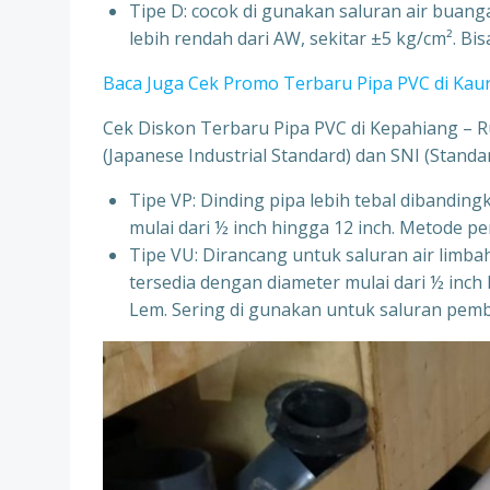
Tipe D: cocok di gunakan saluran air buanga
lebih rendah dari AW, sekitar ±5 kg/cm². B
Baca Juga Cek Promo Terbaru Pipa PVC di Kau
Cek Diskon Terbaru Pipa PVC di Kepahiang – Ruc
(Japanese Industrial Standard) dan SNI (Standa
Tipe VP: Dinding pipa lebih tebal dibandin
mulai dari ½ inch hingga 12 inch. Metod
Tipe VU: Dirancang untuk saluran air limb
tersedia dengan diameter mulai dari ½ in
Lem. Sering di gunakan untuk saluran pem