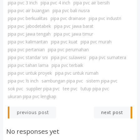
pipa pvc 3 inch
pipa pvc 4 inch
pipa pvc air bersih
pipa pvc air buangan
pipa pvc bali nusra
pipa pvc berkualitas
pipa pvc drainase
pipa pvc industri
pipa pvc jabodetabek
pipa pvc jawa barat
pipa pvc jawa tengah
pipa pvc jawa timur
pipa pvc kalimantan
pipa pvc kuat
pipa pvc murah
pipa pvc pertanian
pipa pvc perumahan
pipa pvc standar sni
pipa pvc sulawesi
pipa pvc sumatera
pipa pvc tahan lama
pipa pvc terbaik
pipa pvc untuk proyek
pipa pvc untuk rumah
pipa pvc ½ inch
sambungan pipa pvc
sistem pipa pvc
sok pvc
supplier pipa pvc
tee pvc
tutup pipa pvc
ukuran pipa pvc lengkap
Post
Post
next post
previous post
navigation
navigation
No responses yet