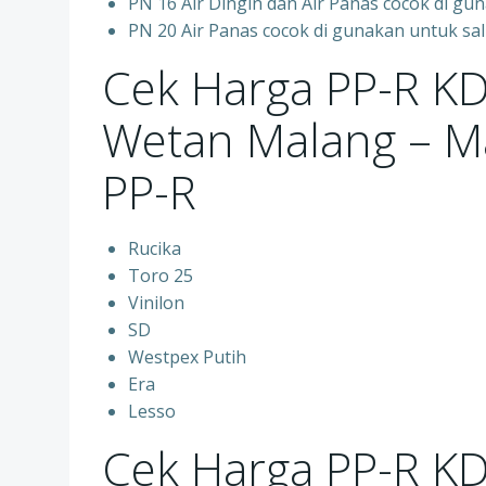
PN 16 Air Dingin dan Air Panas cocok di gun
PN 20 Air Panas cocok di gunakan untuk sal
Cek Harga PP-R K
Wetan Malang – 
PP-R
Rucika
Toro 25
Vinilon
SD
Westpex Putih
Era
Lesso
Cek Harga PP-R K