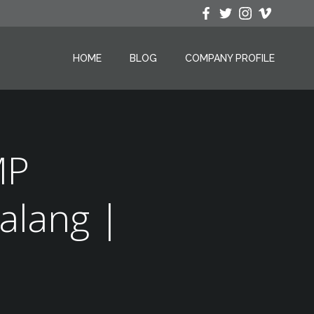
HOME
BLOG
COMPANY PROFILE
MP
alang |