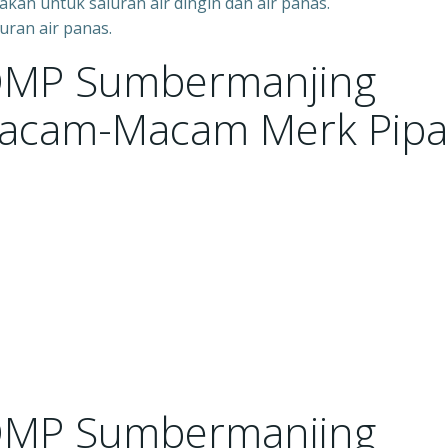
akan untuk saluran air dingin dan air panas.
uran air panas.
DMP Sumbermanjing
Macam-Macam Merk Pipa
DMP Sumbermanjing