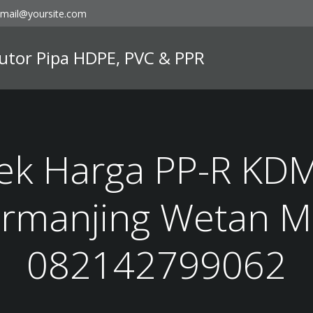
mail@yoursite.com
ibutor Pipa HDPE, PVC & PPR
ek Harga PP-R KD
manjing Wetan M
082142799062