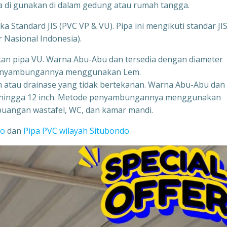
isa di gunakan di dalam gedung atau rumah tangga.
 Standard JIS (PVC VP & VU). Pipa ini mengikuti standar JI
r Nasional Indonesia).
gkan pipa VU. Warna Abu-Abu dan tersedia dengan diameter
e penyambungannya menggunakan Lem.
ah atau drainase yang tidak bertekanan. Warna Abu-Abu dan
ch hingga 12 inch. Metode penyambungannya menggunakan
buangan wastafel, WC, dan kamar mandi.
jo
dan
Pipa PVC wilayah Situbondo