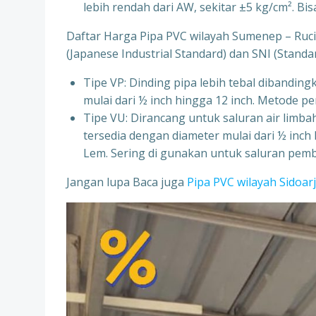
lebih rendah dari AW, sekitar ±5 kg/cm². B
Daftar Harga Pipa PVC wilayah Sumenep – Rucika
(Japanese Industrial Standard) dan SNI (Standa
Tipe VP: Dinding pipa lebih tebal dibandin
mulai dari ½ inch hingga 12 inch. Metod
Tipe VU: Dirancang untuk saluran air limb
tersedia dengan diameter mulai dari ½ in
Lem. Sering di gunakan untuk saluran pem
Jangan lupa Baca juga
Pipa PVC wilayah Sidoar