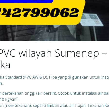
 PVC wilayah Sumenep –
ika
a Standard (PVC AW & D). Pipa yang di gunakan untuk insta
n.
bertekanan tinggi (air bersih). Cocok untuk instalasi air da
10 kg/cm².
n (non-tekanan), seperti limbah atau air hujan. Tekanan ke