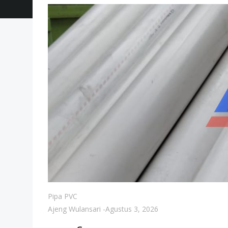
Pipa PVC
Ajeng Wulansari
-
Agustus 3, 2026