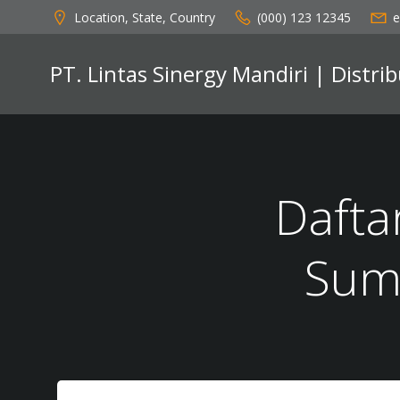
Skip
Location, State, Country
(000) 123 12345
e
to
content
PT. Lintas Sinergy Mandiri | Distr
Dafta
Sum