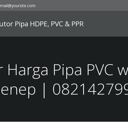
mail@yoursite.com
ibutor Pipa HDPE, PVC & PPR
r Harga Pipa PVC w
enep | 08214279