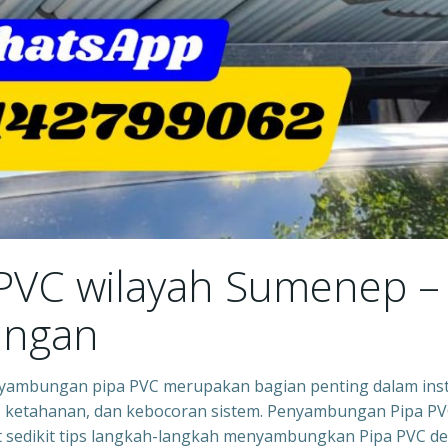
 PVC wilayah Sumenep –
ungan
yambungan pipa PVC merupakan bagian penting dalam inst
 ketahanan, dan kebocoran sistem. Penyambungan Pipa P
t sedikit tips langkah-langkah menyambungkan Pipa PVC d