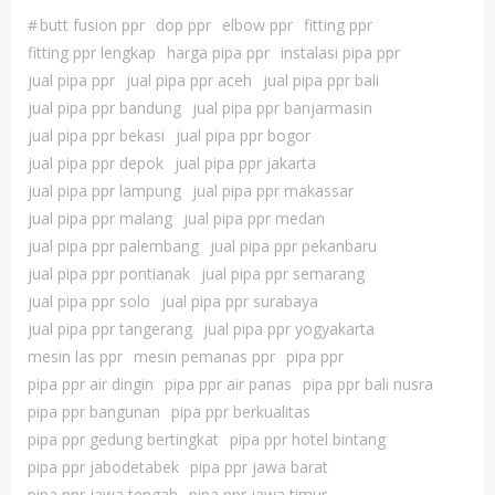
#
butt fusion ppr
dop ppr
elbow ppr
fitting ppr
fitting ppr lengkap
harga pipa ppr
instalasi pipa ppr
jual pipa ppr
jual pipa ppr aceh
jual pipa ppr bali
jual pipa ppr bandung
jual pipa ppr banjarmasin
jual pipa ppr bekasi
jual pipa ppr bogor
jual pipa ppr depok
jual pipa ppr jakarta
jual pipa ppr lampung
jual pipa ppr makassar
jual pipa ppr malang
jual pipa ppr medan
jual pipa ppr palembang
jual pipa ppr pekanbaru
jual pipa ppr pontianak
jual pipa ppr semarang
jual pipa ppr solo
jual pipa ppr surabaya
jual pipa ppr tangerang
jual pipa ppr yogyakarta
mesin las ppr
mesin pemanas ppr
pipa ppr
pipa ppr air dingin
pipa ppr air panas
pipa ppr bali nusra
pipa ppr bangunan
pipa ppr berkualitas
pipa ppr gedung bertingkat
pipa ppr hotel bintang
pipa ppr jabodetabek
pipa ppr jawa barat
pipa ppr jawa tengah
pipa ppr jawa timur