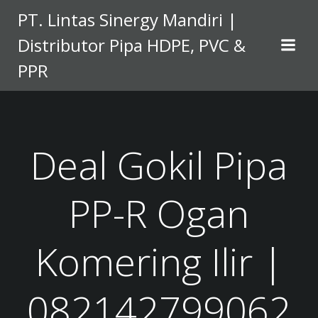
Skip
PT. Lintas Sinergy Mandiri |
to
Distributor Pipa HDPE, PVC &
content
PPR
Deal Gokil Pipa
PP-R Ogan
Komering Ilir |
082142799062