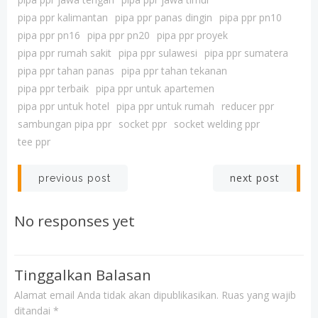
pipa ppr kalimantan
pipa ppr panas dingin
pipa ppr pn10
pipa ppr pn16
pipa ppr pn20
pipa ppr proyek
pipa ppr rumah sakit
pipa ppr sulawesi
pipa ppr sumatera
pipa ppr tahan panas
pipa ppr tahan tekanan
pipa ppr terbaik
pipa ppr untuk apartemen
pipa ppr untuk hotel
pipa ppr untuk rumah
reducer ppr
sambungan pipa ppr
socket ppr
socket welding ppr
tee ppr
Post
Post
next post
previous post
navigation
navigation
No responses yet
Tinggalkan Balasan
Alamat email Anda tidak akan dipublikasikan.
Ruas yang wajib
ditandai
*