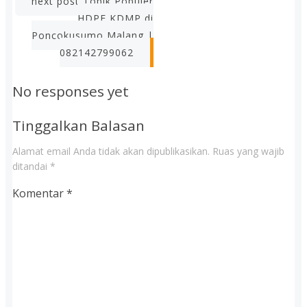
next post
Topik Populer
HDPE KDMP di
Poncokusumo Malang |
082142799062
No responses yet
Tinggalkan Balasan
Alamat email Anda tidak akan dipublikasikan.
Ruas yang wajib
ditandai
*
Komentar
*