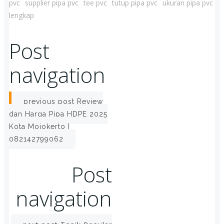
pvc
supplier pipa pvc
tee pvc
tutup pipa pvc
ukuran pipa pvc
lengkap
Post
navigation
previous post
Review
dan Harga Pipa HDPE 2025
Kota Mojokerto |
082142799062
Post
navigation