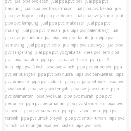
pvc
jual pipa pvc aceh
jual pipa pvc bali
jual pipa pvc
bandung
jual pipa pvc banjarmasin
jual pipa pvc bekasi
jual
pipa pvc bogor
jual pipa pvc depok
jual pipa pvc jakarta
jual
pipa pvc lampung
jual pipa pvc makassar
jual pipa pvc
malang
jual pipa pvc medan
jual pipa pvc palembang
jual
pipa pvc pekanbaru
jual pipa pvc pontianak
jual pipa pvc
semarang
jual pipa pvc solo
jual pipa pvc surabaya
jual pipa
pvc tangerang
jual pipa pvc yogyakarta
knee pvc
lem pipa
pvc
pipa paralon
pipa pvc
pipa pvc 1 inch
pipa pvc 2
inch
pipa pvc 3 inch
pipa pvc 4 inch
pipa pvc air bersih
pipa
pvc air buangan
pipa pvc bali nusra
pipa pvc berkualitas
pipa
pvc drainase
pipa pvc industri
pipa pvc jabodetabek
pipa pvc
jawa barat
pipa pvc jawa tengah
pipa pvc jawa timur
pipa
pvc kalimantan
pipa pvc kuat
pipa pvc murah
pipa pvc
pertanian
pipa pvc perumahan
pipa pvc standar sni
pipa pvc
sulawesi
pipa pvc sumatera
pipa pvc tahan lama
pipa pvc
terbaik
pipa pvc untuk proyek
pipa pvc untuk rumah
pipa pvc
½ inch
sambungan pipa pvc
sistem pipa pvc
sok