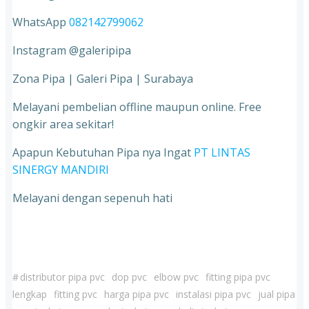
WhatsApp
082142799062
Instagram @galeripipa
Zona Pipa | Galeri Pipa | Surabaya
Melayani pembelian offline maupun online. Free
ongkir area sekitar!
Apapun Kebutuhan Pipa nya Ingat
PT LINTAS
SINERGY MANDIRI
Melayani dengan sepenuh hati
#
distributor pipa pvc
dop pvc
elbow pvc
fitting pipa pvc
lengkap
fitting pvc
harga pipa pvc
instalasi pipa pvc
jual pipa