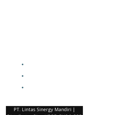
PT. Lintas Sinergy Mandiri |
Distributor Pipa HDPE, PVC & PPR
HOME
BLOG
COMPANY PROFILE
PT. Lintas Sinergy Mandiri |