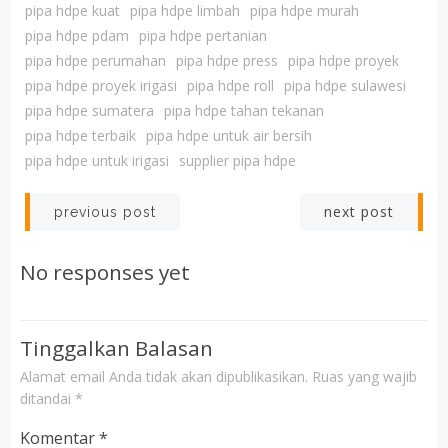
pipa hdpe kuat
pipa hdpe limbah
pipa hdpe murah
pipa hdpe pdam
pipa hdpe pertanian
pipa hdpe perumahan
pipa hdpe press
pipa hdpe proyek
pipa hdpe proyek irigasi
pipa hdpe roll
pipa hdpe sulawesi
pipa hdpe sumatera
pipa hdpe tahan tekanan
pipa hdpe terbaik
pipa hdpe untuk air bersih
pipa hdpe untuk irigasi
supplier pipa hdpe
Post
Post
next post
previous post
navigation
navigation
No responses yet
Tinggalkan Balasan
Alamat email Anda tidak akan dipublikasikan.
Ruas yang wajib
ditandai
*
Komentar
*