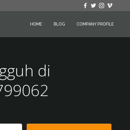
HOME
BLOG
COMPANY PROFILE
gguh di
2799062
Search