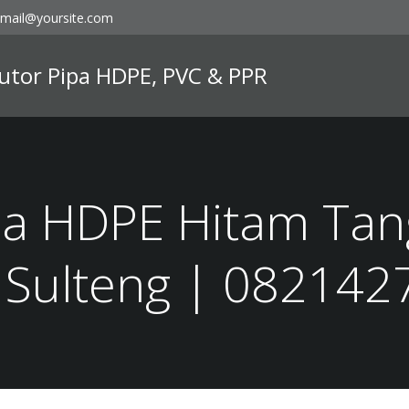
mail@yoursite.com
ibutor Pipa HDPE, PVC & PPR
ipa HDPE Hitam Tan
 Sulteng | 08214