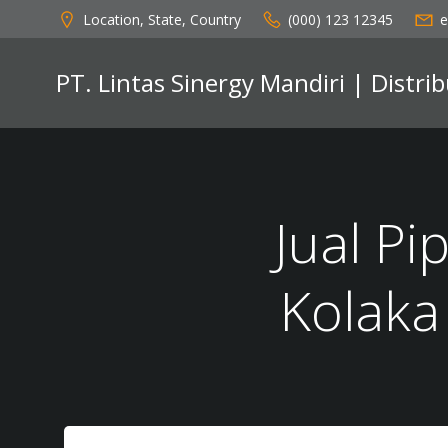
Skip
Location, State, Country
(000) 123 12345
e
to
content
PT. Lintas Sinergy Mandiri | Distr
Jual P
Kolaka