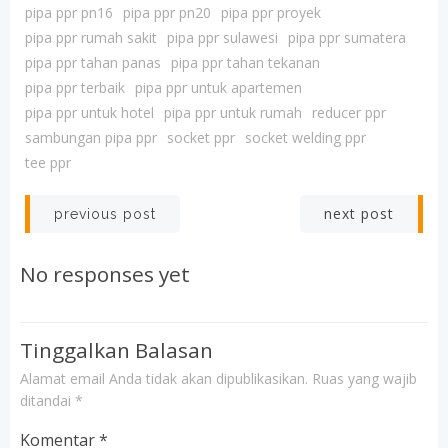
pipa ppr pn16
pipa ppr pn20
pipa ppr proyek
pipa ppr rumah sakit
pipa ppr sulawesi
pipa ppr sumatera
pipa ppr tahan panas
pipa ppr tahan tekanan
pipa ppr terbaik
pipa ppr untuk apartemen
pipa ppr untuk hotel
pipa ppr untuk rumah
reducer ppr
sambungan pipa ppr
socket ppr
socket welding ppr
tee ppr
Post
Post
next post
previous post
navigation
navigation
No responses yet
Tinggalkan Balasan
Alamat email Anda tidak akan dipublikasikan.
Ruas yang wajib
ditandai
*
Komentar
*