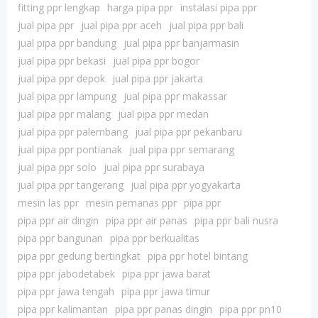
fitting ppr lengkap
harga pipa ppr
instalasi pipa ppr
jual pipa ppr
jual pipa ppr aceh
jual pipa ppr bali
jual pipa ppr bandung
jual pipa ppr banjarmasin
jual pipa ppr bekasi
jual pipa ppr bogor
jual pipa ppr depok
jual pipa ppr jakarta
jual pipa ppr lampung
jual pipa ppr makassar
jual pipa ppr malang
jual pipa ppr medan
jual pipa ppr palembang
jual pipa ppr pekanbaru
jual pipa ppr pontianak
jual pipa ppr semarang
jual pipa ppr solo
jual pipa ppr surabaya
jual pipa ppr tangerang
jual pipa ppr yogyakarta
mesin las ppr
mesin pemanas ppr
pipa ppr
pipa ppr air dingin
pipa ppr air panas
pipa ppr bali nusra
pipa ppr bangunan
pipa ppr berkualitas
pipa ppr gedung bertingkat
pipa ppr hotel bintang
pipa ppr jabodetabek
pipa ppr jawa barat
pipa ppr jawa tengah
pipa ppr jawa timur
pipa ppr kalimantan
pipa ppr panas dingin
pipa ppr pn10