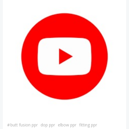
#
butt fusion ppr
dop ppr
elbow ppr
fitting ppr