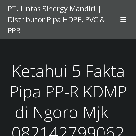
Skip
PT. Lintas Sinergy Mandiri |
to
Distributor Pipa HDPE, PVC &
content
PPR
Ketahui 5 Fakta
Pipa PP-R KDMP
di Ngoro Mjk |
082142799062