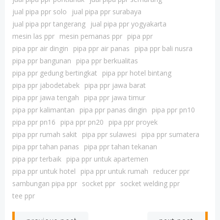
jual pipa ppr solo
jual pipa ppr surabaya
jual pipa ppr tangerang
jual pipa ppr yogyakarta
mesin las ppr
mesin pemanas ppr
pipa ppr
pipa ppr air dingin
pipa ppr air panas
pipa ppr bali nusra
pipa ppr bangunan
pipa ppr berkualitas
pipa ppr gedung bertingkat
pipa ppr hotel bintang
pipa ppr jabodetabek
pipa ppr jawa barat
pipa ppr jawa tengah
pipa ppr jawa timur
pipa ppr kalimantan
pipa ppr panas dingin
pipa ppr pn10
pipa ppr pn16
pipa ppr pn20
pipa ppr proyek
pipa ppr rumah sakit
pipa ppr sulawesi
pipa ppr sumatera
pipa ppr tahan panas
pipa ppr tahan tekanan
pipa ppr terbaik
pipa ppr untuk apartemen
pipa ppr untuk hotel
pipa ppr untuk rumah
reducer ppr
sambungan pipa ppr
socket ppr
socket welding ppr
tee ppr