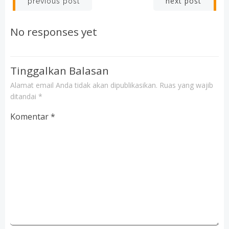
Post
Post
next post
previous post
navigation
navigation
No responses yet
Tinggalkan Balasan
Alamat email Anda tidak akan dipublikasikan.
Ruas yang wajib
ditandai
*
Komentar
*