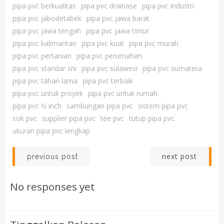
pipa pvc berkualitas
pipa pvc drainase
pipa pvc industri
pipa pvc jabodetabek
pipa pvc jawa barat
pipa pvc jawa tengah
pipa pvc jawa timur
pipa pvc kalimantan
pipa pvc kuat
pipa pvc murah
pipa pvc pertanian
pipa pvc perumahan
pipa pvc standar sni
pipa pvc sulawesi
pipa pvc sumatera
pipa pvc tahan lama
pipa pvc terbaik
pipa pvc untuk proyek
pipa pvc untuk rumah
pipa pvc ½ inch
sambungan pipa pvc
sistem pipa pvc
sok pvc
supplier pipa pvc
tee pvc
tutup pipa pvc
ukuran pipa pvc lengkap
Post
Post
next post
previous post
navigation
navigation
No responses yet