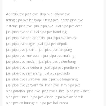
#
distributor pipa pvc
dop pvc
elbow pvc
fitting pipa pvc lengkap
fitting pvc
harga pipa pvc
instalasi pipa pvc
jual pipa pvc
jual pipa pvc aceh
jual pipa pvc bali
jual pipa pvc bandung
jual pipa pvc banjarmasin
jual pipa pvc bekasi
jual pipa pvc bogor
jual pipa pvc depok
jual pipa pvc jakarta
jual pipa pvc lampung
jual pipa pvc makassar
jual pipa pvc malang
jual pipa pvc medan
jual pipa pvc palembang
jual pipa pvc pekanbaru
jual pipa pvc pontianak
jual pipa pvc semarang
jual pipa pvc solo
jual pipa pvc surabaya
jual pipa pvc tangerang
jual pipa pvc yogyakarta
knee pvc
lem pipa pvc
pipa paralon
pipa pvc
pipa pvc 1 inch
pipa pvc 2 inch
pipa pvc 3 inch
pipa pvc 4 inch
pipa pvc air bersih
pipa pvc air buangan
pipa pvc bali nusra