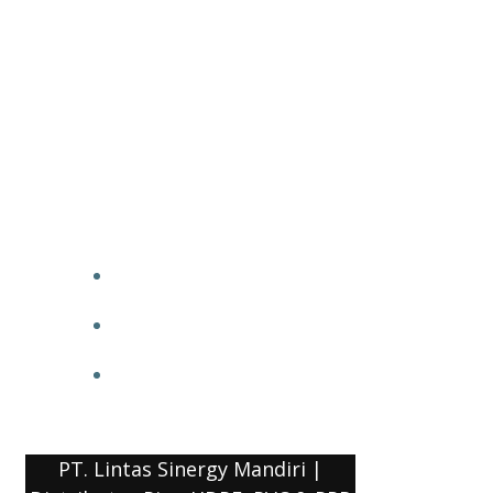
PT. Lintas Sinergy Mandiri |
Distributor Pipa HDPE, PVC & PPR
HOME
BLOG
COMPANY PROFILE
PT. Lintas Sinergy Mandiri |