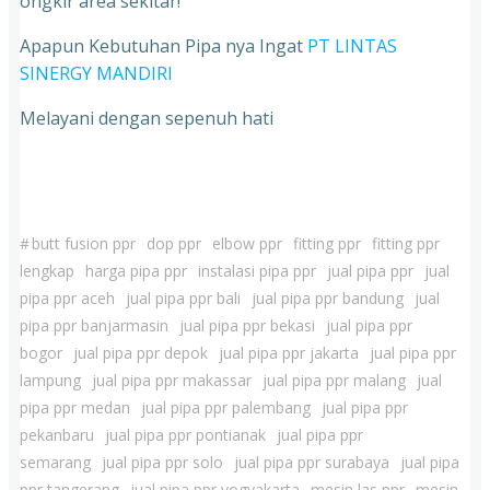
ongkir area sekitar!
Apapun Kebutuhan Pipa nya Ingat
PT LINTAS
SINERGY MANDIRI
Melayani dengan sepenuh hati
#
butt fusion ppr
dop ppr
elbow ppr
fitting ppr
fitting ppr
lengkap
harga pipa ppr
instalasi pipa ppr
jual pipa ppr
jual
pipa ppr aceh
jual pipa ppr bali
jual pipa ppr bandung
jual
pipa ppr banjarmasin
jual pipa ppr bekasi
jual pipa ppr
bogor
jual pipa ppr depok
jual pipa ppr jakarta
jual pipa ppr
lampung
jual pipa ppr makassar
jual pipa ppr malang
jual
pipa ppr medan
jual pipa ppr palembang
jual pipa ppr
pekanbaru
jual pipa ppr pontianak
jual pipa ppr
semarang
jual pipa ppr solo
jual pipa ppr surabaya
jual pipa
ppr tangerang
jual pipa ppr yogyakarta
mesin las ppr
mesin