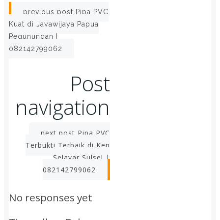
previous post
Pipa PVC
Kuat di Jayawijaya Papua
Pegunungan |
082142799062
Post
navigation
next post
Pipa PVC
Terbukti Terbaik di Kep
Selayar Sulsel |
082142799062
No responses yet