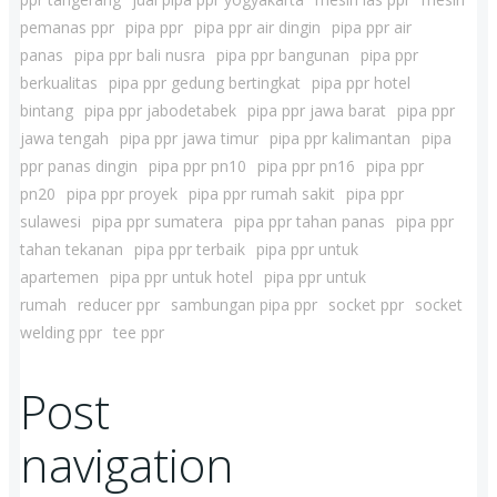
pemanas ppr
pipa ppr
pipa ppr air dingin
pipa ppr air
panas
pipa ppr bali nusra
pipa ppr bangunan
pipa ppr
berkualitas
pipa ppr gedung bertingkat
pipa ppr hotel
bintang
pipa ppr jabodetabek
pipa ppr jawa barat
pipa ppr
jawa tengah
pipa ppr jawa timur
pipa ppr kalimantan
pipa
ppr panas dingin
pipa ppr pn10
pipa ppr pn16
pipa ppr
pn20
pipa ppr proyek
pipa ppr rumah sakit
pipa ppr
sulawesi
pipa ppr sumatera
pipa ppr tahan panas
pipa ppr
tahan tekanan
pipa ppr terbaik
pipa ppr untuk
apartemen
pipa ppr untuk hotel
pipa ppr untuk
rumah
reducer ppr
sambungan pipa ppr
socket ppr
socket
welding ppr
tee ppr
Post
navigation