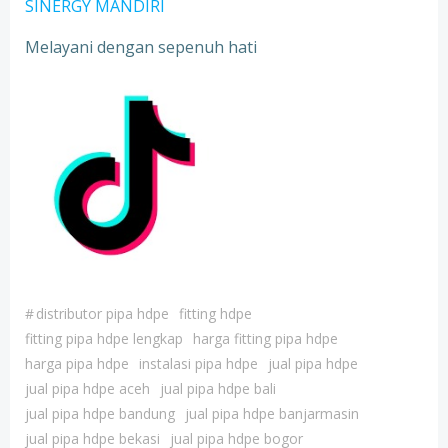
SINERGY MANDIRI
Melayani dengan sepenuh hati
#
distributor pipa hdpe
fitting hdpe
fitting pipa hdpe lengkap
harga fitting pipa hdpe
harga pipa hdpe
instalasi pipa hdpe
jual pipa hdpe
jual pipa hdpe aceh
jual pipa hdpe bali
jual pipa hdpe bandung
jual pipa hdpe banjarmasin
jual pipa hdpe bekasi
jual pipa hdpe bogor