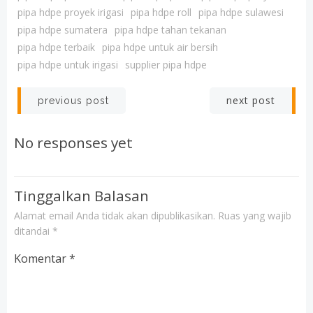
pipa hdpe proyek irigasi
pipa hdpe roll
pipa hdpe sulawesi
pipa hdpe sumatera
pipa hdpe tahan tekanan
pipa hdpe terbaik
pipa hdpe untuk air bersih
pipa hdpe untuk irigasi
supplier pipa hdpe
Post
Post
next post
previous post
navigation
navigation
No responses yet
Tinggalkan Balasan
Alamat email Anda tidak akan dipublikasikan.
Ruas yang wajib
ditandai
*
Komentar
*