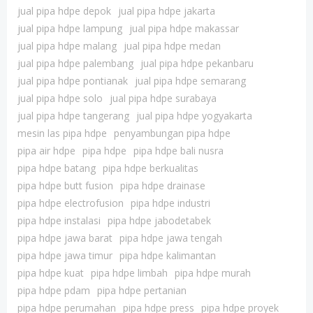
jual pipa hdpe depok
jual pipa hdpe jakarta
jual pipa hdpe lampung
jual pipa hdpe makassar
jual pipa hdpe malang
jual pipa hdpe medan
jual pipa hdpe palembang
jual pipa hdpe pekanbaru
jual pipa hdpe pontianak
jual pipa hdpe semarang
jual pipa hdpe solo
jual pipa hdpe surabaya
jual pipa hdpe tangerang
jual pipa hdpe yogyakarta
mesin las pipa hdpe
penyambungan pipa hdpe
pipa air hdpe
pipa hdpe
pipa hdpe bali nusra
pipa hdpe batang
pipa hdpe berkualitas
pipa hdpe butt fusion
pipa hdpe drainase
pipa hdpe electrofusion
pipa hdpe industri
pipa hdpe instalasi
pipa hdpe jabodetabek
pipa hdpe jawa barat
pipa hdpe jawa tengah
pipa hdpe jawa timur
pipa hdpe kalimantan
pipa hdpe kuat
pipa hdpe limbah
pipa hdpe murah
pipa hdpe pdam
pipa hdpe pertanian
pipa hdpe perumahan
pipa hdpe press
pipa hdpe proyek