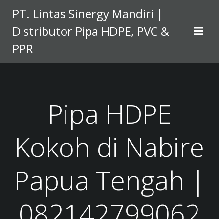
Skip
PT. Lintas Sinergy Mandiri |
to
Distributor Pipa HDPE, PVC &
content
PPR
Pipa HDPE
Kokoh di Nabire
Papua Tengah |
082142799062