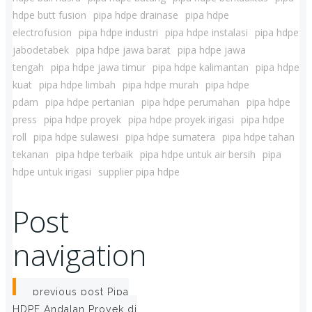
hdpe butt fusion
pipa hdpe drainase
pipa hdpe
electrofusion
pipa hdpe industri
pipa hdpe instalasi
pipa hdpe
jabodetabek
pipa hdpe jawa barat
pipa hdpe jawa
tengah
pipa hdpe jawa timur
pipa hdpe kalimantan
pipa hdpe
kuat
pipa hdpe limbah
pipa hdpe murah
pipa hdpe
pdam
pipa hdpe pertanian
pipa hdpe perumahan
pipa hdpe
press
pipa hdpe proyek
pipa hdpe proyek irigasi
pipa hdpe
roll
pipa hdpe sulawesi
pipa hdpe sumatera
pipa hdpe tahan
tekanan
pipa hdpe terbaik
pipa hdpe untuk air bersih
pipa
hdpe untuk irigasi
supplier pipa hdpe
Post
navigation
previous post
Pipa
HDPE Andalan Proyek di