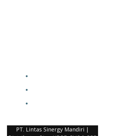
PT. Lintas Sinergy Mandiri |
Distributor Pipa HDPE, PVC & PPR
HOME
BLOG
COMPANY PROFILE
PT. Lintas Sinergy Mandiri |