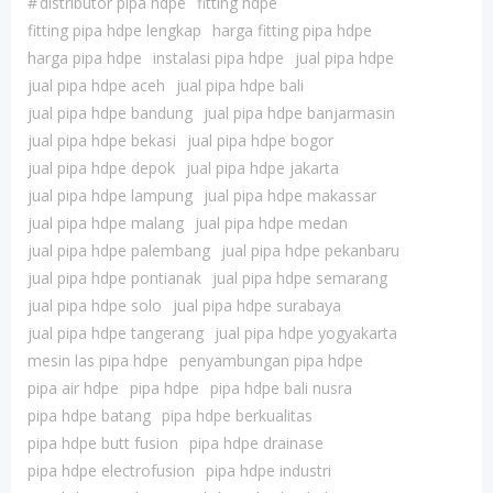
#
distributor pipa hdpe
fitting hdpe
fitting pipa hdpe lengkap
harga fitting pipa hdpe
harga pipa hdpe
instalasi pipa hdpe
jual pipa hdpe
jual pipa hdpe aceh
jual pipa hdpe bali
jual pipa hdpe bandung
jual pipa hdpe banjarmasin
jual pipa hdpe bekasi
jual pipa hdpe bogor
jual pipa hdpe depok
jual pipa hdpe jakarta
jual pipa hdpe lampung
jual pipa hdpe makassar
jual pipa hdpe malang
jual pipa hdpe medan
jual pipa hdpe palembang
jual pipa hdpe pekanbaru
jual pipa hdpe pontianak
jual pipa hdpe semarang
jual pipa hdpe solo
jual pipa hdpe surabaya
jual pipa hdpe tangerang
jual pipa hdpe yogyakarta
mesin las pipa hdpe
penyambungan pipa hdpe
pipa air hdpe
pipa hdpe
pipa hdpe bali nusra
pipa hdpe batang
pipa hdpe berkualitas
pipa hdpe butt fusion
pipa hdpe drainase
pipa hdpe electrofusion
pipa hdpe industri