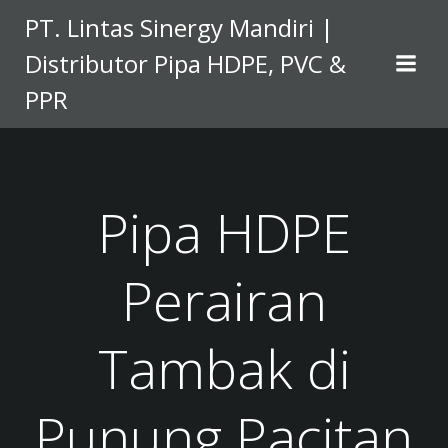
Skip
PT. Lintas Sinergy Mandiri |
to
Distributor Pipa HDPE, PVC &
content
PPR
Pipa HDPE
Perairan
Tambak di
Punung Pacitan