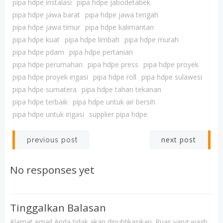
pipa hdpe instalasi
pipa hdpe jabodetabek
pipa hdpe jawa barat
pipa hdpe jawa tengah
pipa hdpe jawa timur
pipa hdpe kalimantan
pipa hdpe kuat
pipa hdpe limbah
pipa hdpe murah
pipa hdpe pdam
pipa hdpe pertanian
pipa hdpe perumahan
pipa hdpe press
pipa hdpe proyek
pipa hdpe proyek irigasi
pipa hdpe roll
pipa hdpe sulawesi
pipa hdpe sumatera
pipa hdpe tahan tekanan
pipa hdpe terbaik
pipa hdpe untuk air bersih
pipa hdpe untuk irigasi
supplier pipa hdpe
Post
Post
next post
previous post
navigation
navigation
No responses yet
Tinggalkan Balasan
Alamat email Anda tidak akan dipublikasikan.
Ruas yang wajib