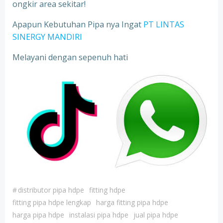
ongkir area sekitar!
Apapun Kebutuhan Pipa nya Ingat
PT LINTAS
SINERGY MANDIRI
Melayani dengan sepenuh hati
#
distributor pipa hdpe
fitting hdpe
fitting pipa hdpe lengkap
harga fitting pipa hdpe
harga pipa hdpe
instalasi pipa hdpe
jual pipa hdpe