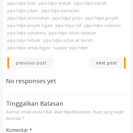
pipa hdpe kuat
pipa hdpe limbah
pipa hdpe murah
pipa hdpe pdam
pipa hdpe pertanian
pipa hdpe perumahan
pipa hdpe press
pipa hdpe proyek
pipa hdpe proyek irigasi
pipa hdpe roll
pipa hdpe sulawesi
pipa hdpe sumatera
pipa hdpe tahan tekanan
pipa hdpe terbaik
pipa hdpe untuk air bersih
pipa hdpe untuk irigasi
supplier pipa hdpe
Post
Post
next post
previous post
navigation
navigation
No responses yet
Tinggalkan Balasan
Alamat email Anda tidak akan dipublikasikan.
Ruas yang wajib
ditandai
*
Komentar
*