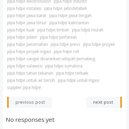
pipa hdpe electrofusion
pipa hdpe industri
pipa hdpe instalasi
pipa hdpe jabodetabek
pipa hdpe jawa barat
pipa hdpe jawa tengah
pipa hdpe jawa timur
pipa hdpe kalimantan
pipa hdpe kuat
pipa hdpe limbah
pipa hdpe murah
pipa hdpe pdam
pipa hdpe pertanian
pipa hdpe perumahan
pipa hdpe press
pipa hdpe proyek
pipa hdpe proyek irigasi
pipa hdpe roll
pipa hdpe sangat disarankan wilayah pemalang
pipa hdpe sulawesi
pipa hdpe sumatera
pipa hdpe tahan tekanan
pipa hdpe terbaik
pipa hdpe untuk air bersih
pipa hdpe untuk irigasi
supplier pipa hdpe
Post
Post
next post
previous post
navigation
navigation
No responses yet