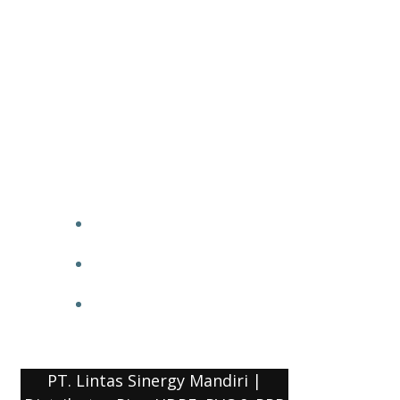
PT. Lintas Sinergy Mandiri |
Distributor Pipa HDPE, PVC & PPR
HOME
BLOG
COMPANY PROFILE
PT. Lintas Sinergy Mandiri |