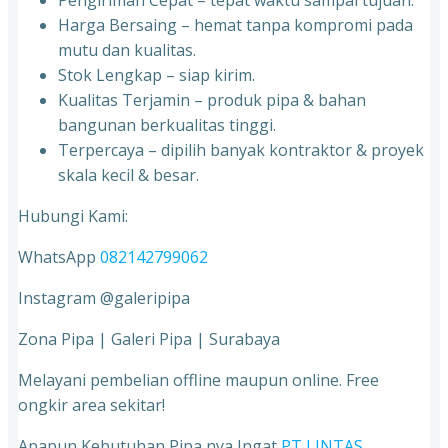
Pengiriman Cepat – tepat waktu sampai tujuan.
Harga Bersaing – hemat tanpa kompromi pada
mutu dan kualitas.
Stok Lengkap – siap kirim.
Kualitas Terjamin – produk pipa & bahan
bangunan berkualitas tinggi.
Terpercaya – dipilih banyak kontraktor & proyek
skala kecil & besar.
Hubungi Kami:
WhatsApp
082142799062
Instagram @galeripipa
Zona Pipa | Galeri Pipa | Surabaya
Melayani pembelian offline maupun online. Free
ongkir area sekitar!
Apapun Kebutuhan Pipa nya Ingat
PT LINTAS