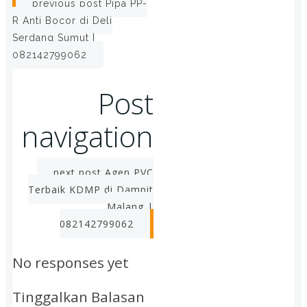
previous post
Pipa PP-
R Anti Bocor di Deli
Serdang Sumut |
082142799062
Post
navigation
next post
Agen PVC
Terbaik KDMP di Dampit
Malang |
082142799062
No responses yet
Tinggalkan Balasan