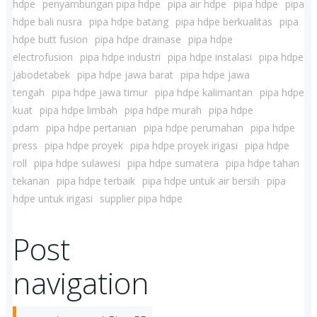
hdpe
penyambungan pipa hdpe
pipa air hdpe
pipa hdpe
pipa
hdpe bali nusra
pipa hdpe batang
pipa hdpe berkualitas
pipa
hdpe butt fusion
pipa hdpe drainase
pipa hdpe
electrofusion
pipa hdpe industri
pipa hdpe instalasi
pipa hdpe
jabodetabek
pipa hdpe jawa barat
pipa hdpe jawa
tengah
pipa hdpe jawa timur
pipa hdpe kalimantan
pipa hdpe
kuat
pipa hdpe limbah
pipa hdpe murah
pipa hdpe
pdam
pipa hdpe pertanian
pipa hdpe perumahan
pipa hdpe
press
pipa hdpe proyek
pipa hdpe proyek irigasi
pipa hdpe
roll
pipa hdpe sulawesi
pipa hdpe sumatera
pipa hdpe tahan
tekanan
pipa hdpe terbaik
pipa hdpe untuk air bersih
pipa
hdpe untuk irigasi
supplier pipa hdpe
Post
navigation