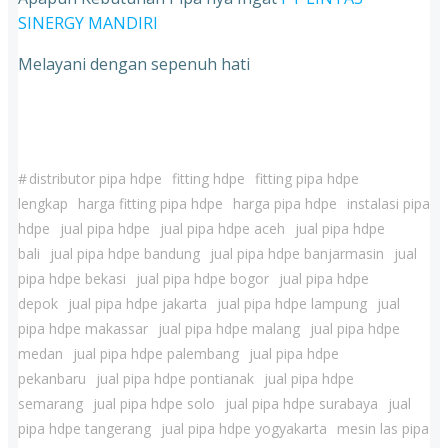
SINERGY MANDIRI
Melayani dengan sepenuh hati
#
distributor pipa hdpe
fitting hdpe
fitting pipa hdpe
lengkap
harga fitting pipa hdpe
harga pipa hdpe
instalasi pipa
hdpe
jual pipa hdpe
jual pipa hdpe aceh
jual pipa hdpe
bali
jual pipa hdpe bandung
jual pipa hdpe banjarmasin
jual
pipa hdpe bekasi
jual pipa hdpe bogor
jual pipa hdpe
depok
jual pipa hdpe jakarta
jual pipa hdpe lampung
jual
pipa hdpe makassar
jual pipa hdpe malang
jual pipa hdpe
medan
jual pipa hdpe palembang
jual pipa hdpe
pekanbaru
jual pipa hdpe pontianak
jual pipa hdpe
semarang
jual pipa hdpe solo
jual pipa hdpe surabaya
jual
pipa hdpe tangerang
jual pipa hdpe yogyakarta
mesin las pipa