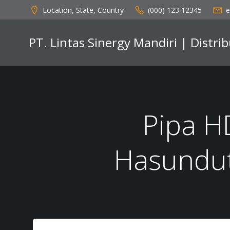
Skip
Location, State, Country
(000) 123 12345
e
to
content
PT. Lintas Sinergy Mandiri | Distr
Pipa H
Hasundu