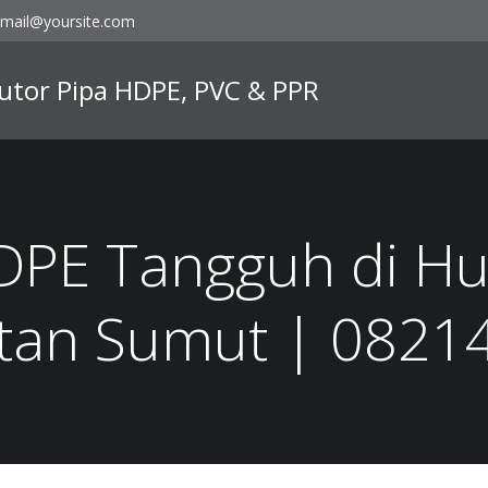
mail@yoursite.com
ibutor Pipa HDPE, PVC & PPR
DPE Tangguh di 
tan Sumut | 0821