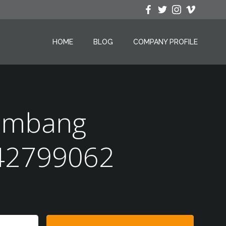
HOME
BLOG
COMPANY PROFILE
Humbang
42799062
Search