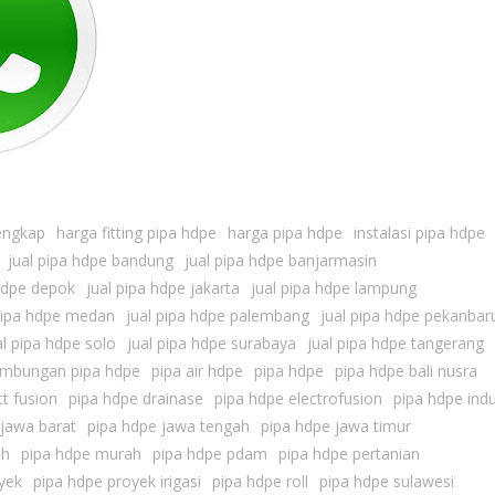
lengkap
harga fitting pipa hdpe
harga pipa hdpe
instalasi pipa hdpe
jual pipa hdpe bandung
jual pipa hdpe banjarmasin
 hdpe depok
jual pipa hdpe jakarta
jual pipa hdpe lampung
pipa hdpe medan
jual pipa hdpe palembang
jual pipa hdpe pekanbar
al pipa hdpe solo
jual pipa hdpe surabaya
jual pipa hdpe tangerang
mbungan pipa hdpe
pipa air hdpe
pipa hdpe
pipa hdpe bali nusra
t fusion
pipa hdpe drainase
pipa hdpe electrofusion
pipa hdpe indu
 jawa barat
pipa hdpe jawa tengah
pipa hdpe jawa timur
ah
pipa hdpe murah
pipa hdpe pdam
pipa hdpe pertanian
yek
pipa hdpe proyek irigasi
pipa hdpe roll
pipa hdpe sulawesi