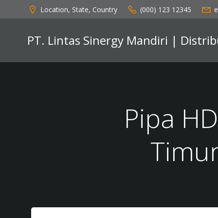
Skip
Location, State, Country
(000) 123 12345
e
to
content
PT. Lintas Sinergy Mandiri | Distr
Pipa HD
Timur