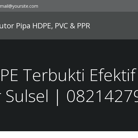
mail@yoursite.com
ibutor Pipa HDPE, PVC & PPR
PE Terbukti Efektif
 Sulsel | 082142