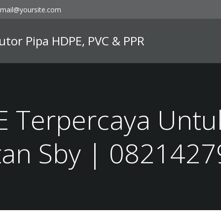
mail@yoursite.com
ibutor Pipa HDPE, PVC & PPR
E Terpercaya Untu
an Sby | 082142