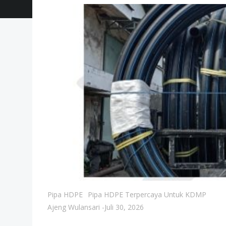
Pipa HDPE
Pipa HDPE Terpercaya Untuk KDMP
Ajeng Wulansari
-
Juli 30, 2026