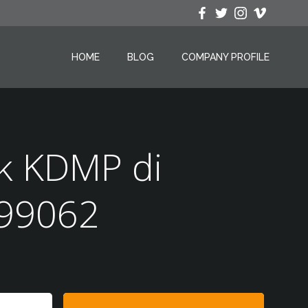
HOME
BLOG
COMPANY PROFILE
k KDMP di
799062
Search