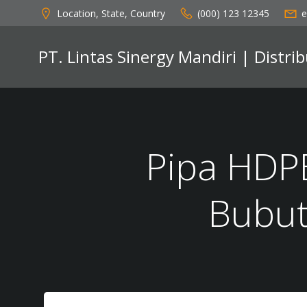
Skip
Location, State, Country
(000) 123 12345
e
to
content
PT. Lintas Sinergy Mandiri | Distr
Pipa HDP
Bubut