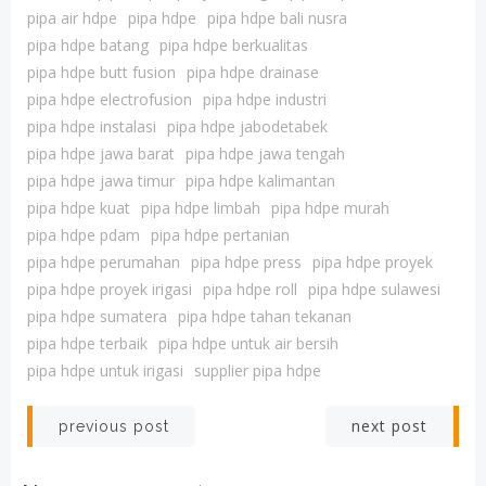
pipa air hdpe
pipa hdpe
pipa hdpe bali nusra
pipa hdpe batang
pipa hdpe berkualitas
pipa hdpe butt fusion
pipa hdpe drainase
pipa hdpe electrofusion
pipa hdpe industri
pipa hdpe instalasi
pipa hdpe jabodetabek
pipa hdpe jawa barat
pipa hdpe jawa tengah
pipa hdpe jawa timur
pipa hdpe kalimantan
pipa hdpe kuat
pipa hdpe limbah
pipa hdpe murah
pipa hdpe pdam
pipa hdpe pertanian
pipa hdpe perumahan
pipa hdpe press
pipa hdpe proyek
pipa hdpe proyek irigasi
pipa hdpe roll
pipa hdpe sulawesi
pipa hdpe sumatera
pipa hdpe tahan tekanan
pipa hdpe terbaik
pipa hdpe untuk air bersih
pipa hdpe untuk irigasi
supplier pipa hdpe
Post
Post
next post
previous post
navigation
navigation