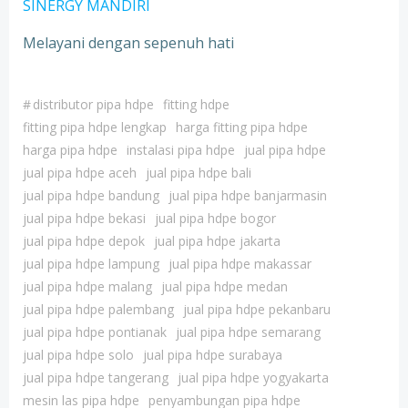
SINERGY MANDIRI
Melayani dengan sepenuh hati
#
distributor pipa hdpe
fitting hdpe
fitting pipa hdpe lengkap
harga fitting pipa hdpe
harga pipa hdpe
instalasi pipa hdpe
jual pipa hdpe
jual pipa hdpe aceh
jual pipa hdpe bali
jual pipa hdpe bandung
jual pipa hdpe banjarmasin
jual pipa hdpe bekasi
jual pipa hdpe bogor
jual pipa hdpe depok
jual pipa hdpe jakarta
jual pipa hdpe lampung
jual pipa hdpe makassar
jual pipa hdpe malang
jual pipa hdpe medan
jual pipa hdpe palembang
jual pipa hdpe pekanbaru
jual pipa hdpe pontianak
jual pipa hdpe semarang
jual pipa hdpe solo
jual pipa hdpe surabaya
jual pipa hdpe tangerang
jual pipa hdpe yogyakarta
mesin las pipa hdpe
penyambungan pipa hdpe