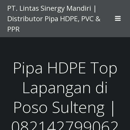
Skip
PT. Lintas Sinergy Mandiri |
to
Distributor Pipa HDPE, PVC &
content
PPR
Pipa HDPE Top
Lapangan di
Poso Sulteng |
082142799062