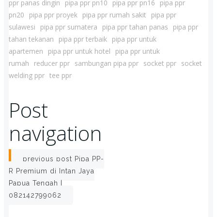
ppr panas dingin
pipa ppr pn10
pipa ppr pn16
pipa ppr
pn20
pipa ppr proyek
pipa ppr rumah sakit
pipa ppr
sulawesi
pipa ppr sumatera
pipa ppr tahan panas
pipa ppr
tahan tekanan
pipa ppr terbaik
pipa ppr untuk
apartemen
pipa ppr untuk hotel
pipa ppr untuk
rumah
reducer ppr
sambungan pipa ppr
socket ppr
socket
welding ppr
tee ppr
Post
navigation
previous post
Pipa PP-
R Premium di Intan Jaya
Papua Tengah |
082142799062