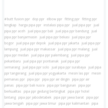
#
butt fusion ppr
dop ppr
elbow ppr
fitting ppr
fitting ppr
lengkap
harga pipa ppr
instalasi pipa ppr
jual pipa ppr
jual
pipa ppr aceh
jual pipa ppr bali
jual pipa ppr bandung
jual
pipa ppr banjarmasin
jual pipa ppr bekasi
jual pipa ppr
bogor
jual pipa ppr depok
jual pipa ppr jakarta
jual pipa ppr
lampung
jual pipa ppr makassar
jual pipa ppr malang
jual
pipa ppr medan
jual pipa ppr palembang
jual pipa ppr
pekanbaru
jual pipa ppr pontianak
jual pipa ppr
semarang
jual pipa ppr solo
jual pipa ppr surabaya
jual pipa
ppr tangerang
jual pipa ppr yogyakarta
mesin las ppr
mesin
pemanas ppr
pipa ppr
pipa ppr air dingin
pipa ppr air
panas
pipa ppr bali nusra
pipa ppr bangunan
pipa ppr
berkualitas
pipa ppr gedung bertingkat
pipa ppr hotel
bintang
pipa ppr jabodetabek
pipa ppr jawa barat
pipa ppr
jawa tengah
pipa ppr jawa timur
pipa ppr kalimantan
pipa