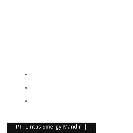
PT. Lintas Sinergy Mandiri |
Distributor Pipa HDPE, PVC & PPR
HOME
BLOG
COMPANY PROFILE
PT. Lintas Sinergy Mandiri |