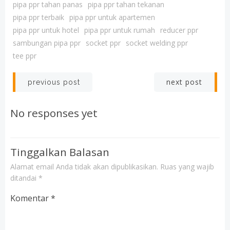
pipa ppr tahan panas
pipa ppr tahan tekanan
pipa ppr terbaik
pipa ppr untuk apartemen
pipa ppr untuk hotel
pipa ppr untuk rumah
reducer ppr
sambungan pipa ppr
socket ppr
socket welding ppr
tee ppr
Post
Post
next post
previous post
navigation
navigation
No responses yet
Tinggalkan Balasan
Alamat email Anda tidak akan dipublikasikan.
Ruas yang wajib
ditandai
*
Komentar
*