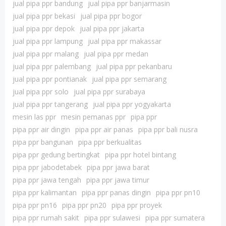
jual pipa ppr bandung
jual pipa ppr banjarmasin
jual pipa ppr bekasi
jual pipa ppr bogor
jual pipa ppr depok
jual pipa ppr jakarta
jual pipa ppr lampung
jual pipa ppr makassar
jual pipa ppr malang
jual pipa ppr medan
jual pipa ppr palembang
jual pipa ppr pekanbaru
jual pipa ppr pontianak
jual pipa ppr semarang
jual pipa ppr solo
jual pipa ppr surabaya
jual pipa ppr tangerang
jual pipa ppr yogyakarta
mesin las ppr
mesin pemanas ppr
pipa ppr
pipa ppr air dingin
pipa ppr air panas
pipa ppr bali nusra
pipa ppr bangunan
pipa ppr berkualitas
pipa ppr gedung bertingkat
pipa ppr hotel bintang
pipa ppr jabodetabek
pipa ppr jawa barat
pipa ppr jawa tengah
pipa ppr jawa timur
pipa ppr kalimantan
pipa ppr panas dingin
pipa ppr pn10
pipa ppr pn16
pipa ppr pn20
pipa ppr proyek
pipa ppr rumah sakit
pipa ppr sulawesi
pipa ppr sumatera