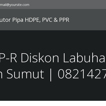
mail@yoursite.com
ibutor Pipa HDPE, PVC & PPR
PP-R Diskon Labuha
an Sumut | 082142