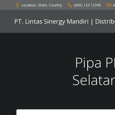
Skip
Location, State, Country
(000) 123 12345
e
to
content
PT. Lintas Sinergy Mandiri | Distr
Pipa 
Selat