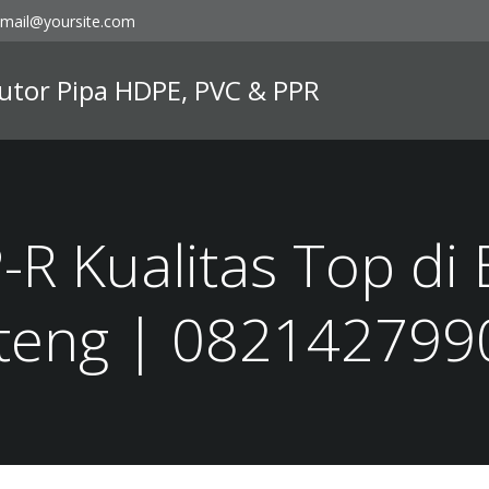
mail@yoursite.com
ibutor Pipa HDPE, PVC & PPR
-R Kualitas Top di
lteng | 082142799