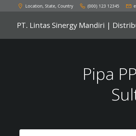
Skip
Location, State, Country
(000) 123 12345
e
to
content
PT. Lintas Sinergy Mandiri | Distr
Pipa PP
Su