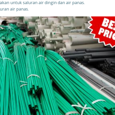
akan untuk saluran air dingin dan air panas.
uran air panas.