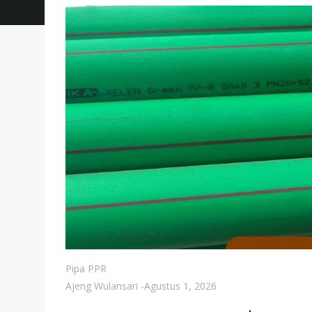
Pipa PPR
Ajeng Wulansari
-
Agustus 1, 2026