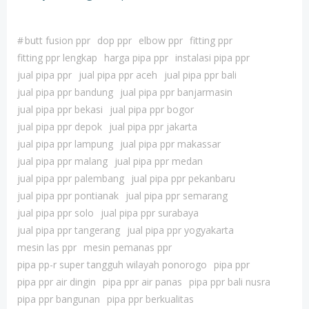
#
butt fusion ppr
dop ppr
elbow ppr
fitting ppr
fitting ppr lengkap
harga pipa ppr
instalasi pipa ppr
jual pipa ppr
jual pipa ppr aceh
jual pipa ppr bali
jual pipa ppr bandung
jual pipa ppr banjarmasin
jual pipa ppr bekasi
jual pipa ppr bogor
jual pipa ppr depok
jual pipa ppr jakarta
jual pipa ppr lampung
jual pipa ppr makassar
jual pipa ppr malang
jual pipa ppr medan
jual pipa ppr palembang
jual pipa ppr pekanbaru
jual pipa ppr pontianak
jual pipa ppr semarang
jual pipa ppr solo
jual pipa ppr surabaya
jual pipa ppr tangerang
jual pipa ppr yogyakarta
mesin las ppr
mesin pemanas ppr
pipa pp-r super tangguh wilayah ponorogo
pipa ppr
pipa ppr air dingin
pipa ppr air panas
pipa ppr bali nusra
pipa ppr bangunan
pipa ppr berkualitas