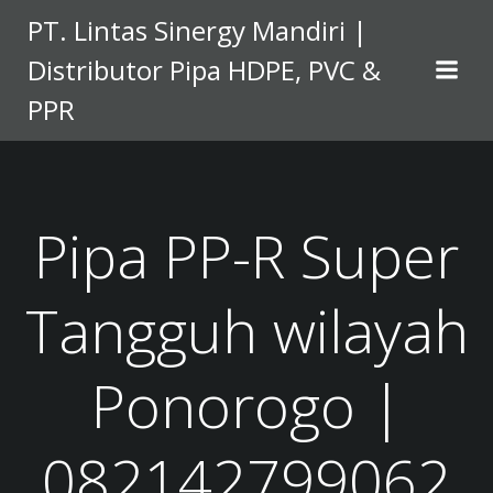
Skip
PT. Lintas Sinergy Mandiri |
to
Distributor Pipa HDPE, PVC &
content
PPR
Pipa PP-R Super
Tangguh wilayah
Ponorogo |
082142799062