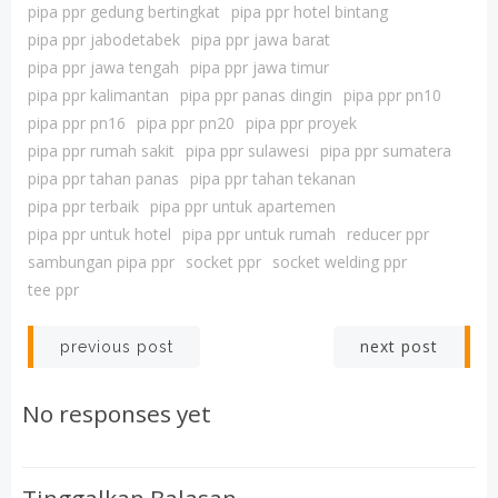
pipa ppr gedung bertingkat
pipa ppr hotel bintang
pipa ppr jabodetabek
pipa ppr jawa barat
pipa ppr jawa tengah
pipa ppr jawa timur
pipa ppr kalimantan
pipa ppr panas dingin
pipa ppr pn10
pipa ppr pn16
pipa ppr pn20
pipa ppr proyek
pipa ppr rumah sakit
pipa ppr sulawesi
pipa ppr sumatera
pipa ppr tahan panas
pipa ppr tahan tekanan
pipa ppr terbaik
pipa ppr untuk apartemen
pipa ppr untuk hotel
pipa ppr untuk rumah
reducer ppr
sambungan pipa ppr
socket ppr
socket welding ppr
tee ppr
Post
Post
next post
previous post
navigation
navigation
No responses yet