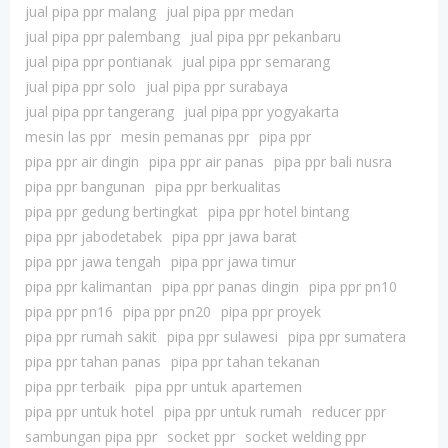
jual pipa ppr malang
jual pipa ppr medan
jual pipa ppr palembang
jual pipa ppr pekanbaru
jual pipa ppr pontianak
jual pipa ppr semarang
jual pipa ppr solo
jual pipa ppr surabaya
jual pipa ppr tangerang
jual pipa ppr yogyakarta
mesin las ppr
mesin pemanas ppr
pipa ppr
pipa ppr air dingin
pipa ppr air panas
pipa ppr bali nusra
pipa ppr bangunan
pipa ppr berkualitas
pipa ppr gedung bertingkat
pipa ppr hotel bintang
pipa ppr jabodetabek
pipa ppr jawa barat
pipa ppr jawa tengah
pipa ppr jawa timur
pipa ppr kalimantan
pipa ppr panas dingin
pipa ppr pn10
pipa ppr pn16
pipa ppr pn20
pipa ppr proyek
pipa ppr rumah sakit
pipa ppr sulawesi
pipa ppr sumatera
pipa ppr tahan panas
pipa ppr tahan tekanan
pipa ppr terbaik
pipa ppr untuk apartemen
pipa ppr untuk hotel
pipa ppr untuk rumah
reducer ppr
sambungan pipa ppr
socket ppr
socket welding ppr