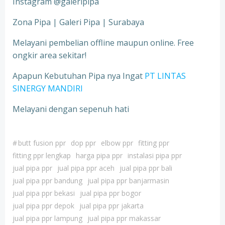
Instagram @galeripipa
Zona Pipa | Galeri Pipa | Surabaya
Melayani pembelian offline maupun online. Free
ongkir area sekitar!
Apapun Kebutuhan Pipa nya Ingat
PT LINTAS
SINERGY MANDIRI
Melayani dengan sepenuh hati
#
butt fusion ppr
dop ppr
elbow ppr
fitting ppr
fitting ppr lengkap
harga pipa ppr
instalasi pipa ppr
jual pipa ppr
jual pipa ppr aceh
jual pipa ppr bali
jual pipa ppr bandung
jual pipa ppr banjarmasin
jual pipa ppr bekasi
jual pipa ppr bogor
jual pipa ppr depok
jual pipa ppr jakarta
jual pipa ppr lampung
jual pipa ppr makassar