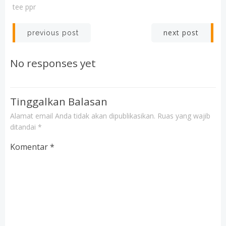
tee ppr
Post
Post
next post
previous post
navigation
navigation
No responses yet
Tinggalkan Balasan
Alamat email Anda tidak akan dipublikasikan.
Ruas yang wajib
ditandai
*
Komentar
*