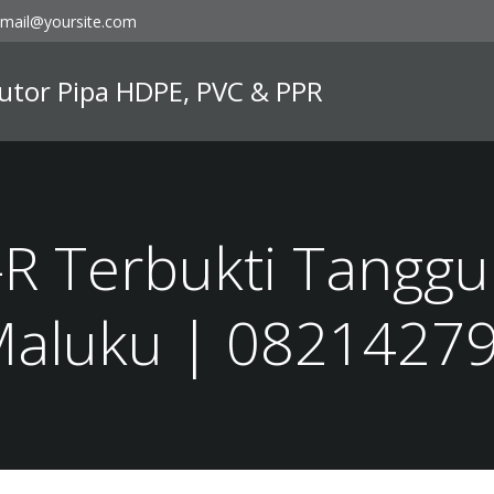
mail@yoursite.com
ibutor Pipa HDPE, PVC & PPR
-R Terbukti Tanggu
Maluku | 0821427