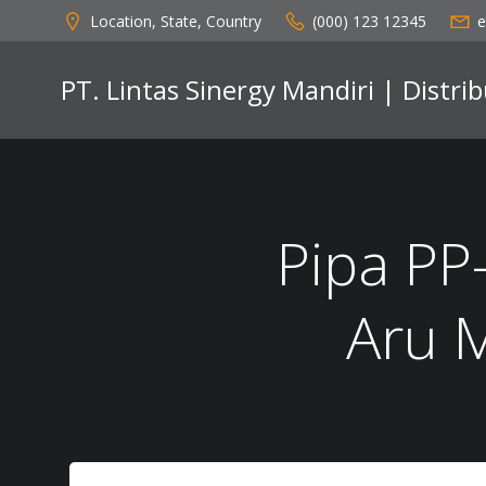
Skip
Location, State, Country
(000) 123 12345
e
to
content
PT. Lintas Sinergy Mandiri | Distr
Pipa PP
Aru 