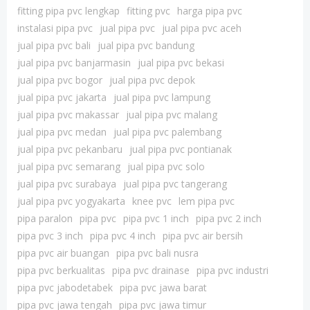
fitting pipa pvc lengkap
fitting pvc
harga pipa pvc
instalasi pipa pvc
jual pipa pvc
jual pipa pvc aceh
jual pipa pvc bali
jual pipa pvc bandung
jual pipa pvc banjarmasin
jual pipa pvc bekasi
jual pipa pvc bogor
jual pipa pvc depok
jual pipa pvc jakarta
jual pipa pvc lampung
jual pipa pvc makassar
jual pipa pvc malang
jual pipa pvc medan
jual pipa pvc palembang
jual pipa pvc pekanbaru
jual pipa pvc pontianak
jual pipa pvc semarang
jual pipa pvc solo
jual pipa pvc surabaya
jual pipa pvc tangerang
jual pipa pvc yogyakarta
knee pvc
lem pipa pvc
pipa paralon
pipa pvc
pipa pvc 1 inch
pipa pvc 2 inch
pipa pvc 3 inch
pipa pvc 4 inch
pipa pvc air bersih
pipa pvc air buangan
pipa pvc bali nusra
pipa pvc berkualitas
pipa pvc drainase
pipa pvc industri
pipa pvc jabodetabek
pipa pvc jawa barat
pipa pvc jawa tengah
pipa pvc jawa timur