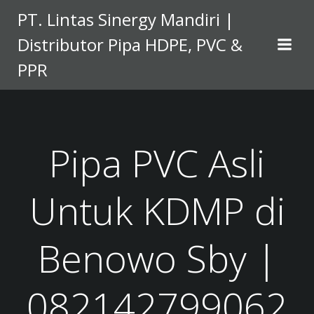
Skip
PT. Lintas Sinergy Mandiri |
to
Distributor Pipa HDPE, PVC &
content
PPR
Pipa PVC Asli
Untuk KDMP di
Benowo Sby |
082142799062