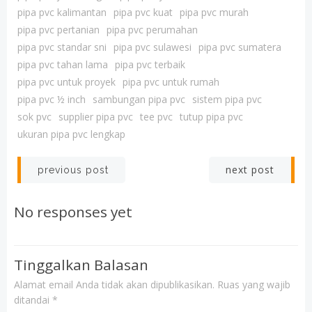
pipa pvc kalimantan
pipa pvc kuat
pipa pvc murah
pipa pvc pertanian
pipa pvc perumahan
pipa pvc standar sni
pipa pvc sulawesi
pipa pvc sumatera
pipa pvc tahan lama
pipa pvc terbaik
pipa pvc untuk proyek
pipa pvc untuk rumah
pipa pvc ½ inch
sambungan pipa pvc
sistem pipa pvc
sok pvc
supplier pipa pvc
tee pvc
tutup pipa pvc
ukuran pipa pvc lengkap
Post
Post
next post
previous post
navigation
navigation
No responses yet
Tinggalkan Balasan
Alamat email Anda tidak akan dipublikasikan.
Ruas yang wajib
ditandai
*