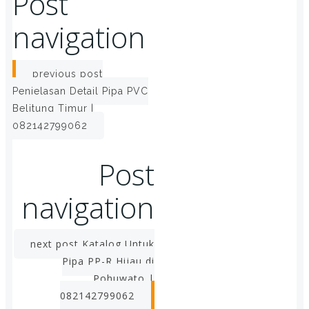
Post
navigation
previous post
Penjelasan Detail Pipa PVC
Belitung Timur |
082142799062
Post
navigation
next post
Katalog Untuk
Pipa PP-R Hijau di
Pohuwato |
082142799062