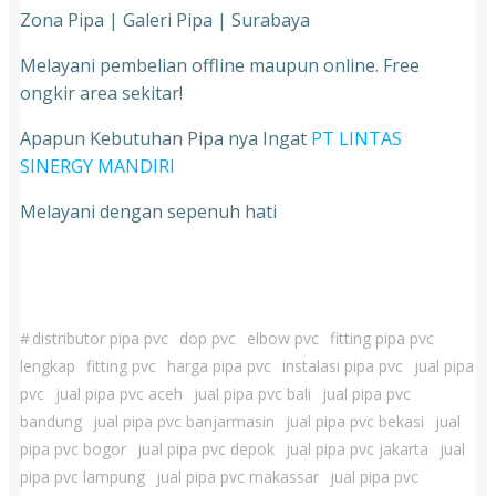
Zona Pipa | Galeri Pipa | Surabaya
Melayani pembelian offline maupun online. Free
ongkir area sekitar!
Apapun Kebutuhan Pipa nya Ingat
PT LINTAS
SINERGY MANDIRI
Melayani dengan sepenuh hati
#
distributor pipa pvc
dop pvc
elbow pvc
fitting pipa pvc
lengkap
fitting pvc
harga pipa pvc
instalasi pipa pvc
jual pipa
pvc
jual pipa pvc aceh
jual pipa pvc bali
jual pipa pvc
bandung
jual pipa pvc banjarmasin
jual pipa pvc bekasi
jual
pipa pvc bogor
jual pipa pvc depok
jual pipa pvc jakarta
jual
pipa pvc lampung
jual pipa pvc makassar
jual pipa pvc