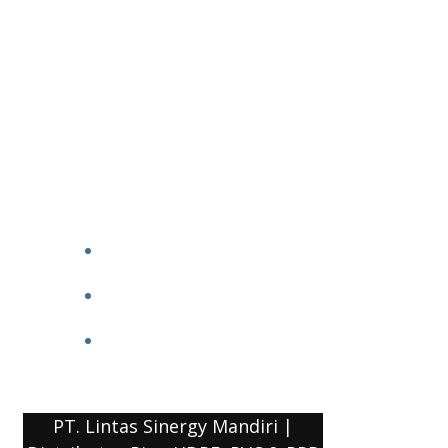
PT. Lintas Sinergy Mandiri |
Distributor Pipa HDPE, PVC & PPR
HOME
BLOG
COMPANY PROFILE
PT. Lintas Sinergy Mandiri |