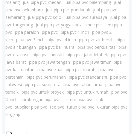
malang
jual pipa pvc medan
jual pipa pvc palembang
jual
pipa pvc pekanbaru
jual pipa pvc pontianak
jual pipa pvc
semarang
jual pipa pvc solo
jual pipa pvc surabaya
jual pipa
pvc tangerang
jual pipa pvc yogyakarta
knee pvc
lem pipa
pvc
pipa paralon
pipa pvc
pipa pvc 1 inch
pipa pvc 2
inch
pipa pvc 3 inch
pipa pvc 4 inch
pipa pvc air bersih
pipa
pvc air buangan
pipa pvc bali nusra
pipa pvc berkualitas
pipa
pvc drainase
pipa pvc industri
pipa pvc jabodetabek
pipa pvc
jawa barat
pipa pvc jawa tengah
pipa pvc jawa timur
pipa
pvc kalimantan
pipa pvc kuat
pipa pvc murah
pipa pvc
pertanian
pipa pvc perumahan
pipa pvc standar sni
pipa pvc
sulawesi
pipa pvc sumatera
pipa pvc tahan lama
pipa pvc
terbaik
pipa pvc untuk proyek
pipa pvc untuk rumah
pipa pvc
½ inch
sambungan pipa pvc
sistem pipa pvc
sok
pvc
supplier pipa pvc
tee pvc
tutup pipa pvc
ukuran pipa pvc
lengkap