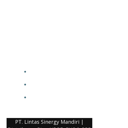
PT. Lintas Sinergy Mandiri |
Distributor Pipa HDPE, PVC & PPR
HOME
BLOG
COMPANY PROFILE
PT. Lintas Sinergy Mandiri |