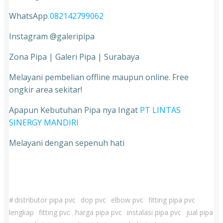
WhatsApp
082142799062
Instagram @galeripipa
Zona Pipa | Galeri Pipa | Surabaya
Melayani pembelian offline maupun online. Free
ongkir area sekitar!
Apapun Kebutuhan Pipa nya Ingat
PT LINTAS
SINERGY MANDIRI
Melayani dengan sepenuh hati
#
distributor pipa pvc
dop pvc
elbow pvc
fitting pipa pvc
lengkap
fitting pvc
harga pipa pvc
instalasi pipa pvc
jual pipa