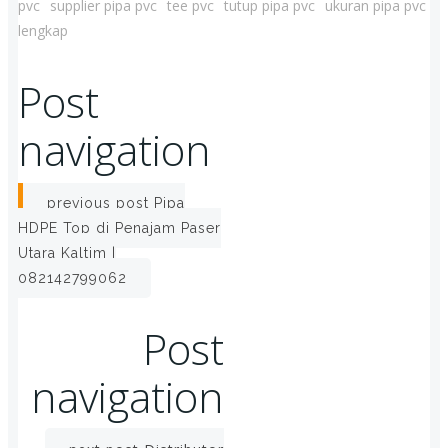
pvc
supplier pipa pvc
tee pvc
tutup pipa pvc
ukuran pipa pvc
lengkap
Post
navigation
previous post
Pipa
HDPE Top di Penajam Paser
Utara Kaltim |
082142799062
Post
navigation