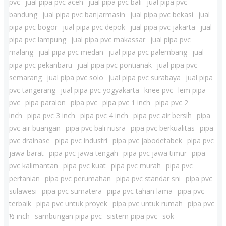
pvc
jual pipa pvc aceh
jual pipa pvc bali
jual pipa pvc
bandung
jual pipa pvc banjarmasin
jual pipa pvc bekasi
jual
pipa pvc bogor
jual pipa pvc depok
jual pipa pvc jakarta
jual
pipa pvc lampung
jual pipa pvc makassar
jual pipa pvc
malang
jual pipa pvc medan
jual pipa pvc palembang
jual
pipa pvc pekanbaru
jual pipa pvc pontianak
jual pipa pvc
semarang
jual pipa pvc solo
jual pipa pvc surabaya
jual pipa
pvc tangerang
jual pipa pvc yogyakarta
knee pvc
lem pipa
pvc
pipa paralon
pipa pvc
pipa pvc 1 inch
pipa pvc 2
inch
pipa pvc 3 inch
pipa pvc 4 inch
pipa pvc air bersih
pipa
pvc air buangan
pipa pvc bali nusra
pipa pvc berkualitas
pipa
pvc drainase
pipa pvc industri
pipa pvc jabodetabek
pipa pvc
jawa barat
pipa pvc jawa tengah
pipa pvc jawa timur
pipa
pvc kalimantan
pipa pvc kuat
pipa pvc murah
pipa pvc
pertanian
pipa pvc perumahan
pipa pvc standar sni
pipa pvc
sulawesi
pipa pvc sumatera
pipa pvc tahan lama
pipa pvc
terbaik
pipa pvc untuk proyek
pipa pvc untuk rumah
pipa pvc
½ inch
sambungan pipa pvc
sistem pipa pvc
sok