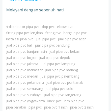
Melayani dengan sepenuh hati
#
distributor pipa pvc
dop pvc
elbow pvc
fitting pipa pvc lengkap
fitting pvc
harga pipa pvc
instalasi pipa pvc
jual pipa pvc
jual pipa pvc aceh
jual pipa pvc bali
jual pipa pvc bandung
jual pipa pvc banjarmasin
jual pipa pvc bekasi
jual pipa pvc bogor
jual pipa pvc depok
jual pipa pvc jakarta
jual pipa pvc lampung
jual pipa pvc makassar
jual pipa pvc malang
jual pipa pvc medan
jual pipa pvc palembang
jual pipa pvc pekanbaru
jual pipa pvc pontianak
jual pipa pvc semarang
jual pipa pvc solo
jual pipa pvc surabaya
jual pipa pvc tangerang
jual pipa pvc yogyakarta
knee pvc
lem pipa pvc
pipa paralon
pipa pvc
pipa pvc 1 inch
pipa pvc 2 inch