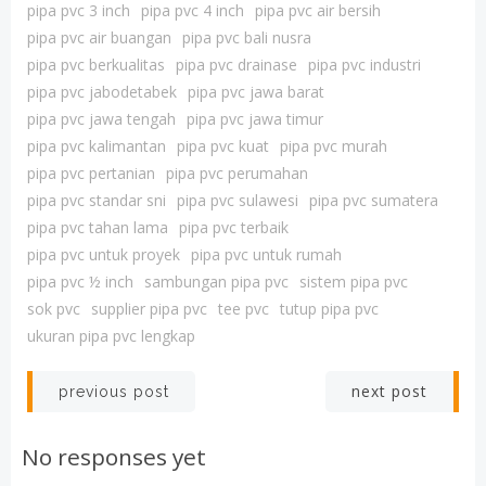
pipa pvc 3 inch
pipa pvc 4 inch
pipa pvc air bersih
pipa pvc air buangan
pipa pvc bali nusra
pipa pvc berkualitas
pipa pvc drainase
pipa pvc industri
pipa pvc jabodetabek
pipa pvc jawa barat
pipa pvc jawa tengah
pipa pvc jawa timur
pipa pvc kalimantan
pipa pvc kuat
pipa pvc murah
pipa pvc pertanian
pipa pvc perumahan
pipa pvc standar sni
pipa pvc sulawesi
pipa pvc sumatera
pipa pvc tahan lama
pipa pvc terbaik
pipa pvc untuk proyek
pipa pvc untuk rumah
pipa pvc ½ inch
sambungan pipa pvc
sistem pipa pvc
sok pvc
supplier pipa pvc
tee pvc
tutup pipa pvc
ukuran pipa pvc lengkap
Post
Post
next post
previous post
navigation
navigation
No responses yet