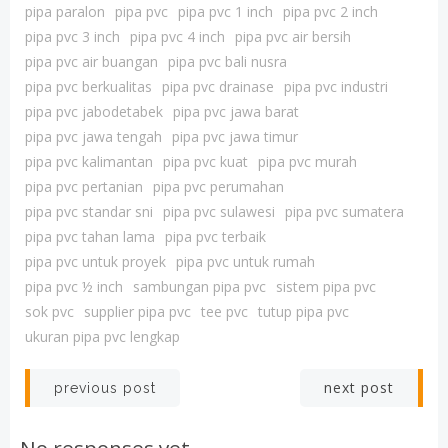
pipa paralon
pipa pvc
pipa pvc 1 inch
pipa pvc 2 inch
pipa pvc 3 inch
pipa pvc 4 inch
pipa pvc air bersih
pipa pvc air buangan
pipa pvc bali nusra
pipa pvc berkualitas
pipa pvc drainase
pipa pvc industri
pipa pvc jabodetabek
pipa pvc jawa barat
pipa pvc jawa tengah
pipa pvc jawa timur
pipa pvc kalimantan
pipa pvc kuat
pipa pvc murah
pipa pvc pertanian
pipa pvc perumahan
pipa pvc standar sni
pipa pvc sulawesi
pipa pvc sumatera
pipa pvc tahan lama
pipa pvc terbaik
pipa pvc untuk proyek
pipa pvc untuk rumah
pipa pvc ½ inch
sambungan pipa pvc
sistem pipa pvc
sok pvc
supplier pipa pvc
tee pvc
tutup pipa pvc
ukuran pipa pvc lengkap
Post
Post
next post
previous post
navigation
navigation