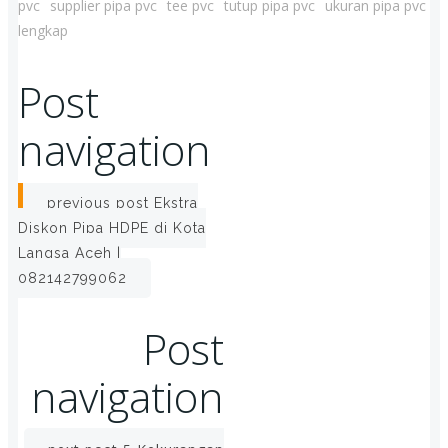
pvc
supplier pipa pvc
tee pvc
tutup pipa pvc
ukuran pipa pvc
lengkap
Post
navigation
previous post
Ekstra
Diskon Pipa HDPE di Kota
Langsa Aceh |
082142799062
Post
navigation