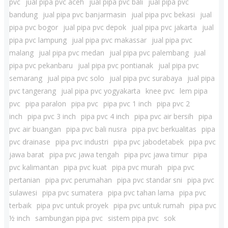
pvc
jual pipa pvc aceh
jual pipa pvc bali
jual pipa pvc
bandung
jual pipa pvc banjarmasin
jual pipa pvc bekasi
jual
pipa pvc bogor
jual pipa pvc depok
jual pipa pvc jakarta
jual
pipa pvc lampung
jual pipa pvc makassar
jual pipa pvc
malang
jual pipa pvc medan
jual pipa pvc palembang
jual
pipa pvc pekanbaru
jual pipa pvc pontianak
jual pipa pvc
semarang
jual pipa pvc solo
jual pipa pvc surabaya
jual pipa
pvc tangerang
jual pipa pvc yogyakarta
knee pvc
lem pipa
pvc
pipa paralon
pipa pvc
pipa pvc 1 inch
pipa pvc 2
inch
pipa pvc 3 inch
pipa pvc 4 inch
pipa pvc air bersih
pipa
pvc air buangan
pipa pvc bali nusra
pipa pvc berkualitas
pipa
pvc drainase
pipa pvc industri
pipa pvc jabodetabek
pipa pvc
jawa barat
pipa pvc jawa tengah
pipa pvc jawa timur
pipa
pvc kalimantan
pipa pvc kuat
pipa pvc murah
pipa pvc
pertanian
pipa pvc perumahan
pipa pvc standar sni
pipa pvc
sulawesi
pipa pvc sumatera
pipa pvc tahan lama
pipa pvc
terbaik
pipa pvc untuk proyek
pipa pvc untuk rumah
pipa pvc
½ inch
sambungan pipa pvc
sistem pipa pvc
sok