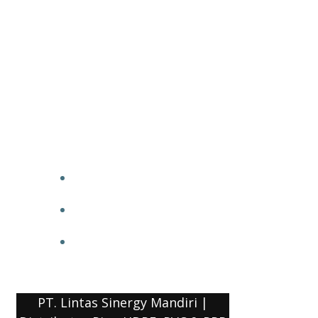
PT. Lintas Sinergy Mandiri |
Distributor Pipa HDPE, PVC & PPR
HOME
BLOG
COMPANY PROFILE
PT. Lintas Sinergy Mandiri |