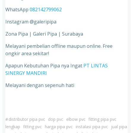
WhatsApp
082142799062
Instagram @galeripipa
Zona Pipa | Galeri Pipa | Surabaya
Melayani pembelian offline maupun online. Free
ongkir area sekitar!
Apapun Kebutuhan Pipa nya Ingat
PT LINTAS
SINERGY MANDIRI
Melayani dengan sepenuh hati
#
distributor pipa pvc
dop pvc
elbow pvc
fitting pipa pvc
lengkap
fitting pvc
harga pipa pvc
instalasi pipa pvc
jual pipa