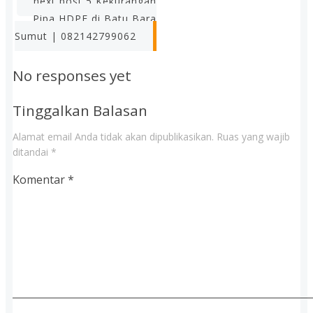
next post
5 Kekurangan
Pipa HDPE di Batu Bara
Sumut | 082142799062
No responses yet
Tinggalkan Balasan
Alamat email Anda tidak akan dipublikasikan.
Ruas yang wajib
ditandai
*
Komentar
*