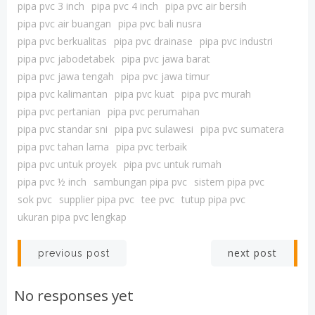
pipa pvc 3 inch
pipa pvc 4 inch
pipa pvc air bersih
pipa pvc air buangan
pipa pvc bali nusra
pipa pvc berkualitas
pipa pvc drainase
pipa pvc industri
pipa pvc jabodetabek
pipa pvc jawa barat
pipa pvc jawa tengah
pipa pvc jawa timur
pipa pvc kalimantan
pipa pvc kuat
pipa pvc murah
pipa pvc pertanian
pipa pvc perumahan
pipa pvc standar sni
pipa pvc sulawesi
pipa pvc sumatera
pipa pvc tahan lama
pipa pvc terbaik
pipa pvc untuk proyek
pipa pvc untuk rumah
pipa pvc ½ inch
sambungan pipa pvc
sistem pipa pvc
sok pvc
supplier pipa pvc
tee pvc
tutup pipa pvc
ukuran pipa pvc lengkap
Post
Post
next post
previous post
navigation
navigation
No responses yet