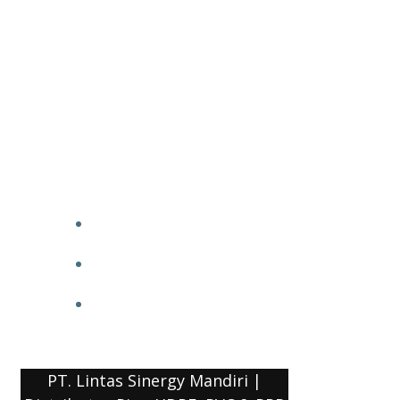
PT. Lintas Sinergy Mandiri |
Distributor Pipa HDPE, PVC & PPR
HOME
BLOG
COMPANY PROFILE
PT. Lintas Sinergy Mandiri |