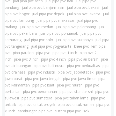
pvc
jual pipa pvc aceh
jual pipa pvc bali
jual pipa pvc
bandung
jual pipa pvc banjarmasin
jual pipa pvc bekasi
jual
pipa pvc bogor
jual pipa pvc depok
jual pipa pvc jakarta
jual
pipa pvc lampung
jual pipa pvc makassar
jual pipa pvc
malang
jual pipa pvc medan
jual pipa pvc palembang
jual
pipa pvc pekanbaru
jual pipa pvc pontianak
jual pipa pvc
semarang
jual pipa pvc solo
jual pipa pvc surabaya
jual pipa
pvc tangerang
jual pipa pvc yogyakarta
knee pvc
lem pipa
pvc
pipa paralon
pipa pvc
pipa pvc 1 inch
pipa pvc 2
inch
pipa pvc 3 inch
pipa pvc 4 inch
pipa pvc air bersih
pipa
pvc air buangan
pipa pvc bali nusra
pipa pvc berkualitas
pipa
pvc drainase
pipa pvc industri
pipa pvc jabodetabek
pipa pvc
jawa barat
pipa pvc jawa tengah
pipa pvc jawa timur
pipa
pvc kalimantan
pipa pvc kuat
pipa pvc murah
pipa pvc
pertanian
pipa pvc perumahan
pipa pvc standar sni
pipa pvc
sulawesi
pipa pvc sumatera
pipa pvc tahan lama
pipa pvc
terbaik
pipa pvc untuk proyek
pipa pvc untuk rumah
pipa pvc
½ inch
sambungan pipa pvc
sistem pipa pvc
sok