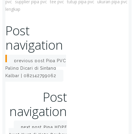
pvc
supplier pipa pvc
tee pvc
tutup pipa pvc
ukuran pipa pvc
lengkap
Post
navigation
previous post
Pipa PVC
Paling Dicari di Sintang
Kalbar | 082142799062
Post
navigation
next post
Pipa HDPE