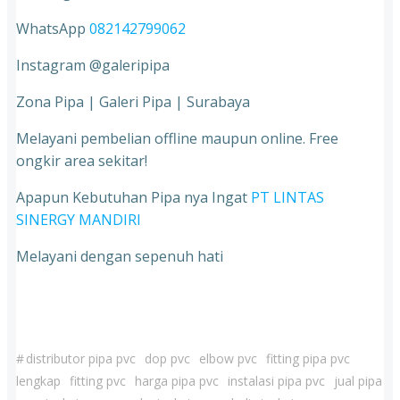
WhatsApp
082142799062
Instagram @galeripipa
Zona Pipa | Galeri Pipa | Surabaya
Melayani pembelian offline maupun online. Free
ongkir area sekitar!
Apapun Kebutuhan Pipa nya Ingat
PT LINTAS
SINERGY MANDIRI
Melayani dengan sepenuh hati
#
distributor pipa pvc
dop pvc
elbow pvc
fitting pipa pvc
lengkap
fitting pvc
harga pipa pvc
instalasi pipa pvc
jual pipa